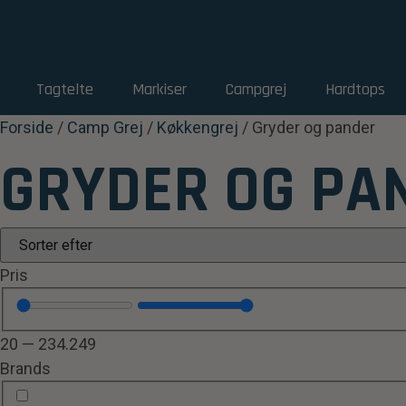
Tagtelte
Markiser
Campgrej
Hardtops
Forside
/
Camp Grej
/
Køkkengrej
/ Gryder og pander
GRYDER OG PA
Pris
20
—
234.249
Brands