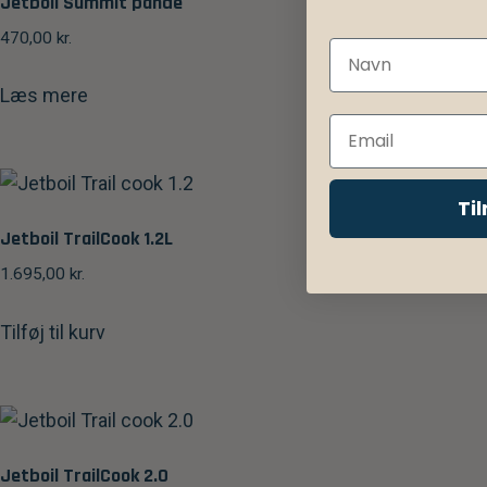
Jetboil Summit pande
470,00
kr.
Læs mere
Ti
Jetboil TrailCook 1.2L
1.695,00
kr.
Tilføj til kurv
Jetboil TrailCook 2.0