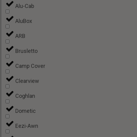
Alu-Cab
AluBox
ARB
Brusletto
Camp Cover
Clearview
Coghlan
Dometic
Eezi-Awn