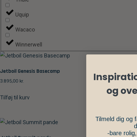
Uquip
Wacaco
Winnerwell
Jetboil Genesis Basecamp
Inspiratio
3.895,00
kr.
og ov
Tilføj til kurv
Tilmeld dig og f
d
-bare rolig