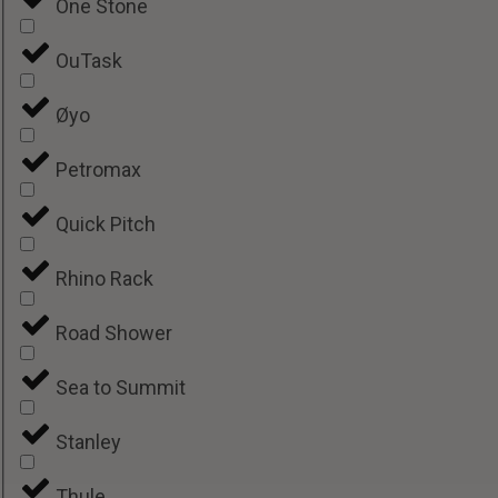
One Stone
OuTask
Øyo
Petromax
Quick Pitch
Rhino Rack
Road Shower
Sea to Summit
Stanley
Thule