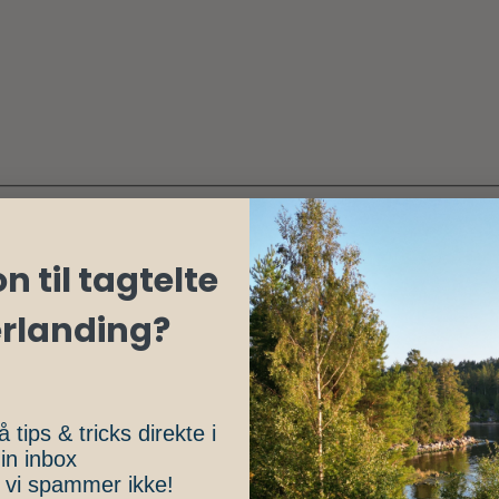
n til tagtelte
erlanding?
å tips & tricks direkte i
in inbox
, vi spammer ikke!