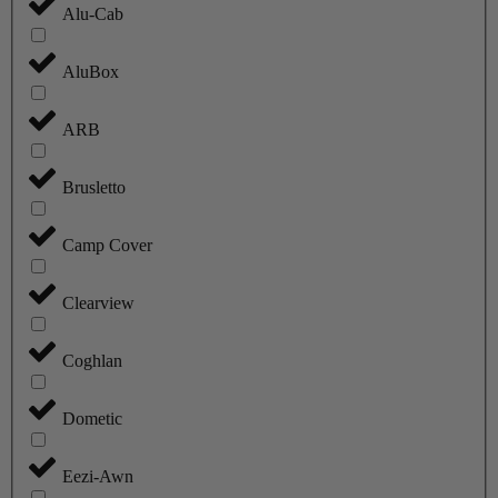
Alu-Cab
AluBox
ARB
Brusletto
Camp Cover
Clearview
Coghlan
Dometic
Eezi-Awn