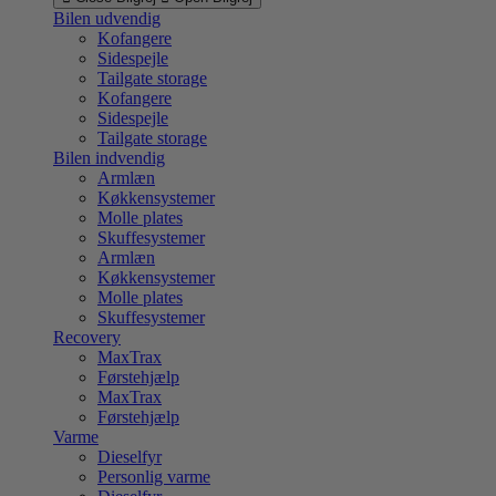
Bilen udvendig
Kofangere
Sidespejle
Tailgate storage
Kofangere
Sidespejle
Tailgate storage
Bilen indvendig
Armlæn
Køkkensystemer
Molle plates
Skuffesystemer
Armlæn
Køkkensystemer
Molle plates
Skuffesystemer
Recovery
MaxTrax
Førstehjælp
MaxTrax
Førstehjælp
Varme
Dieselfyr
Personlig varme