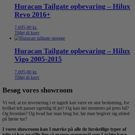
Huracan Tailgate opbevaring – Hilux
Revo 2016+
7.695,00
kr.
Tilføj til kurv
Huracan Tailgate opbevaring – Hilux
Vigo 2005-2015
7.695,00
kr.
Tilføj til kurv
Besøg vores showroom
Vi ved, at en investering i et tagtelt kan være en stor beslutning, for
hvilket telt passer egentlig til jer? Og kan det monteres på jeres bil?
Og hvordan? Og hvad har man brug for, før man begiver sig afsted
på første tur?
I vores showroom kan I mærke på alle de forskellige typer af
telte vi har og stille lige så mange spørgsmål som I måtte have,