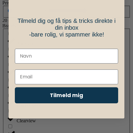
Pris
Tilmeld dig og få tips & tricks direkte i
20
—
234.249
Brands
din inbox
-bare rolig, vi spammer ikke!
Alu-Cab
AluBox
ARB
Brusletto
Tilmeld mig
Camp Cover
Clearview