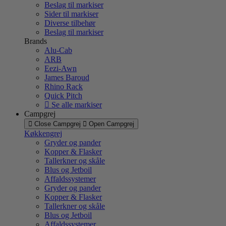
Beslag til markiser
Sider til markiser
Diverse tilbehør
Beslag til markiser
Brands
Alu-Cab
ARB
Eezi-Awn
James Baroud
Rhino Rack
Quick Pitch
Se alle markiser
Campgrej
Close Campgrej
Open Campgrej
Køkkengrej
Gryder og pander
Kopper & Flasker
Tallerkner og skåle
Blus og Jetboil
Affaldssystemer
Gryder og pander
Kopper & Flasker
Tallerkner og skåle
Blus og Jetboil
Affaldssystemer