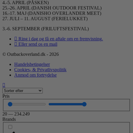
4.-5. APRIL (PÅSKEN)
25.-26. APRIL (DANISH OUTDOOR FESTIVAL)
16.-17. MAJ (DANISHO OVERLANDER MEET)
27. JULI – 11. AUGUST (FERIELUKKET)
3.-6. SEPTEMBER (FRILUFTSFESTIVAL)
Ring i dag og få en aftale om en fremvisning.
Eller send os en mail
© Outbackoverland.dk - 2026
Handelsbetingelser
Cookies- & Privatlivspolitik
Anmod om fortrydelse
Pris
20
—
234.249
Brands