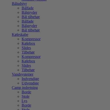
Båludstyr
Bålfade
Bålgryder
Bål tilbehør
Bålfade
Bålgryder
Bål tilbehør
Køleskabe
Kompressor
Kølebox
Slides
Tilbehør
Kompressor
Kølebox
Slides
Tilbehør
Vandsystemer
Indvendige
Udvendige
Camp indretning
Borde
Stole
Lys
Borde
Stole