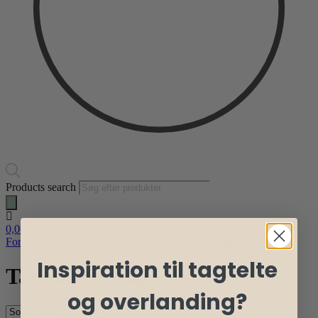
Products search
0,00
kr.
0
Kurv
Forside
/
Bilgrej
/
Bilen udvendig
/ Tailgate storage
Inspiration til tagtelte
Tailgate storage
og overlanding?