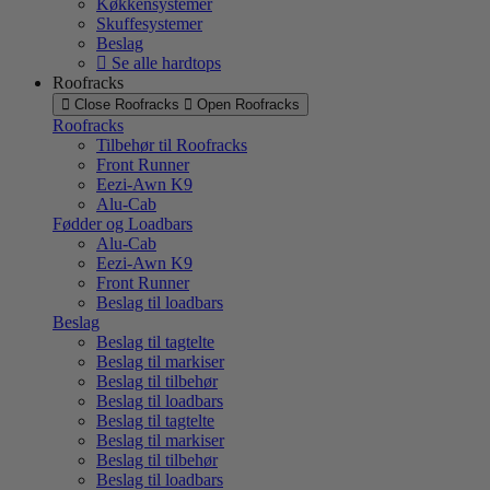
Køkkensystemer
Skuffesystemer
Beslag
Se alle hardtops
Roofracks
Close Roofracks
Open Roofracks
Roofracks
Tilbehør til Roofracks
Front Runner
Eezi-Awn K9
Alu-Cab
Fødder og Loadbars
Alu-Cab
Eezi-Awn K9
Front Runner
Beslag til loadbars
Beslag
Beslag til tagtelte
Beslag til markiser
Beslag til tilbehør
Beslag til loadbars
Beslag til tagtelte
Beslag til markiser
Beslag til tilbehør
Beslag til loadbars