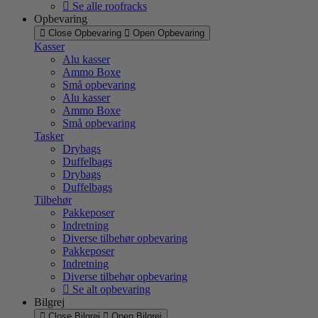
Se alle roofracks
Opbevaring
Close Opbevaring
Open Opbevaring
Kasser
Alu kasser
Ammo Boxe
Små opbevaring
Alu kasser
Ammo Boxe
Små opbevaring
Tasker
Drybags
Duffelbags
Drybags
Duffelbags
Tilbehør
Pakkeposer
Indretning
Diverse tilbehør opbevaring
Pakkeposer
Indretning
Diverse tilbehør opbevaring
Se alt opbevaring
Bilgrej
Close Bilgrej
Open Bilgrej