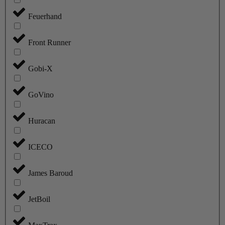
Feuerhand
Front Runner
Gobi-X
GoVino
Huracan
ICECO
James Baroud
JetBoil