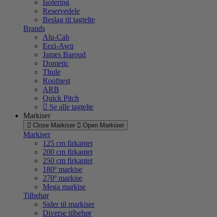
Isolering
Reservedele
Beslag til tagtelte
Brands
Alu-Cab
Eezi-Awn
James Baroud
Dometic
Thule
Roofnest
ARB
Quick Pitch
Se alle tagtelte
Markiser
Close Markiser
Open Markiser
Markiser
125 cm firkantet
200 cm firkantet
250 cm firkantet
180º markise
270º markise
Mega markise
Tilbehør
Sider til markiser
Diverse tilbehør