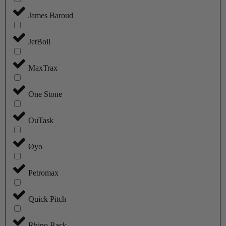
James Baroud
JetBoil
MaxTrax
One Stone
OuTask
Øyo
Petromax
Quick Pitch
Rhino Rack