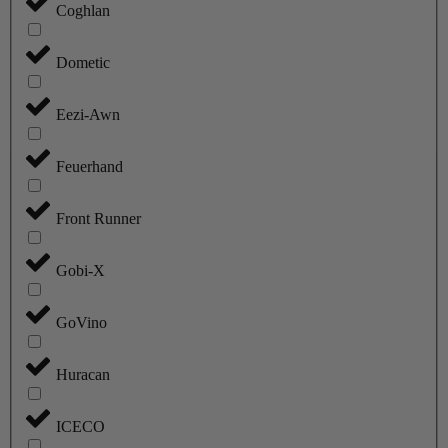
Coghlan
Dometic
Eezi-Awn
Feuerhand
Front Runner
Gobi-X
GoVino
Huracan
ICECO