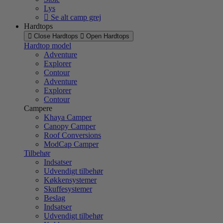
Lys
Se alt camp grej
Hardtops
Close Hardtops
Open Hardtops
Hardtop model
Adventure
Explorer
Contour
Adventure
Explorer
Contour
Campere
Khaya Camper
Canopy Camper
Roof Conversions
ModCap Camper
Tilbehør
Indsatser
Udvendigt tilbehør
Køkkensystemer
Skuffesystemer
Beslag
Indsatser
Udvendigt tilbehør