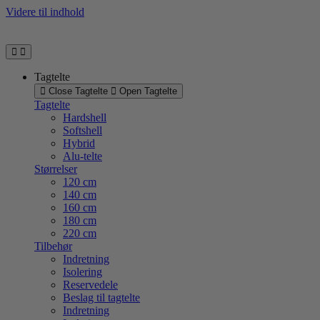
Videre til indhold
Tagtelte
Close Tagtelte
Open Tagtelte
Tagtelte
Hardshell
Softshell
Hybrid
Alu-telte
Størrelser
120 cm
140 cm
160 cm
180 cm
220 cm
Tilbehør
Indretning
Isolering
Reservedele
Beslag til tagtelte
Indretning