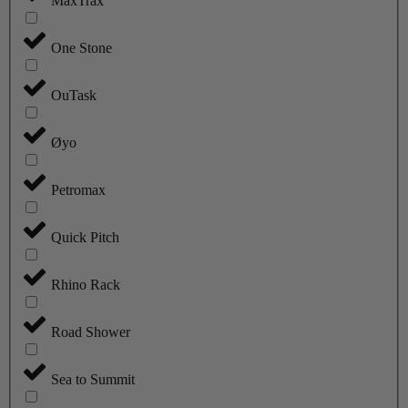
MaxTrax
One Stone
OuTask
Øyo
Petromax
Quick Pitch
Rhino Rack
Road Shower
Sea to Summit