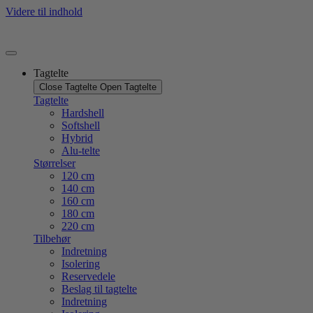
Videre til indhold
Tagtelte
Close Tagtelte
Open Tagtelte
Tagtelte
Hardshell
Softshell
Hybrid
Alu-telte
Størrelser
120 cm
140 cm
160 cm
180 cm
220 cm
Tilbehør
Indretning
Isolering
Reservedele
Beslag til tagtelte
Indretning