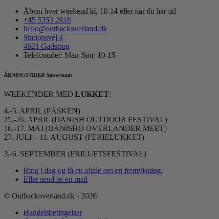
Åbent hver weekend kl. 10-14 eller når du har tid
+45 5353 2618
hello@outbackoverland.dk
Stationsvej 4
4621 Gadstrup
Telefontider: Man-Søn: 10-15
ÅBNINGSTIDER Showroom
WEEKENDER MED
LUKKET
:
4.-5. APRIL (PÅSKEN)
25.-26. APRIL (DANISH OUTDOOR FESTIVAL)
16.-17. MAJ (DANISHO OVERLANDER MEET)
27. JULI – 11. AUGUST (FERIELUKKET)
3.-6. SEPTEMBER (FRILUFTSFESTIVAL)
Ring i dag og få en aftale om en fremvisning.
Eller send os en mail
© Outbackoverland.dk - 2026
Handelsbetingelser