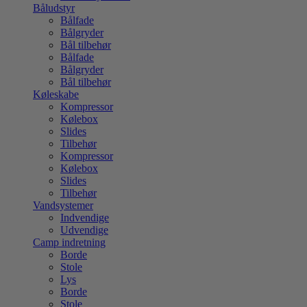
Båludstyr
Bålfade
Bålgryder
Bål tilbehør
Bålfade
Bålgryder
Bål tilbehør
Køleskabe
Kompressor
Kølebox
Slides
Tilbehør
Kompressor
Kølebox
Slides
Tilbehør
Vandsystemer
Indvendige
Udvendige
Camp indretning
Borde
Stole
Lys
Borde
Stole