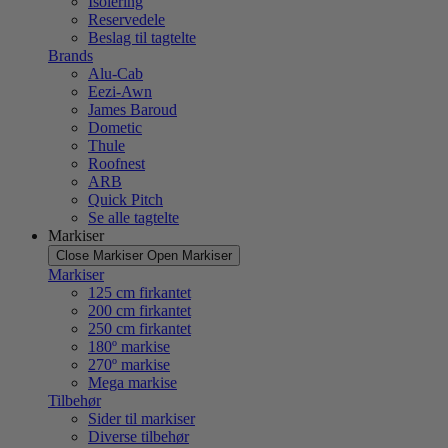
Isolering
Reservedele
Beslag til tagtelte
Brands
Alu-Cab
Eezi-Awn
James Baroud
Dometic
Thule
Roofnest
ARB
Quick Pitch
Se alle tagtelte
Markiser
Close Markiser
Open Markiser
Markiser
125 cm firkantet
200 cm firkantet
250 cm firkantet
180º markise
270º markise
Mega markise
Tilbehør
Sider til markiser
Diverse tilbehør