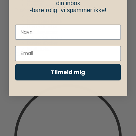
din inbox
Personlig varme
-bare rolig, vi spammer ikke!
Tilbehør
Affaldssystemer
Indbyggede borde
Diverse tilbehør
Affaldssystemer
Indbyggede borde
Diverse tilbehør
Se alt bilgrej
Tilbud
Inspiration
Om os
Tilmeld mig