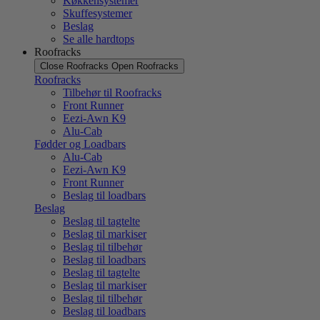
Køkkensystemer
Skuffesystemer
Beslag
Se alle hardtops
Roofracks
Close Roofracks
Open Roofracks
Roofracks
Tilbehør til Roofracks
Front Runner
Eezi-Awn K9
Alu-Cab
Fødder og Loadbars
Alu-Cab
Eezi-Awn K9
Front Runner
Beslag til loadbars
Beslag
Beslag til tagtelte
Beslag til markiser
Beslag til tilbehør
Beslag til loadbars
Beslag til tagtelte
Beslag til markiser
Beslag til tilbehør
Beslag til loadbars