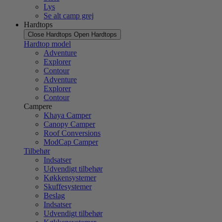
Lys
Se alt camp grej
Hardtops
Close Hardtops
Open Hardtops
Hardtop model
Adventure
Explorer
Contour
Adventure
Explorer
Contour
Campere
Khaya Camper
Canopy Camper
Roof Conversions
ModCap Camper
Tilbehør
Indsatser
Udvendigt tilbehør
Køkkensystemer
Skuffesystemer
Beslag
Indsatser
Udvendigt tilbehør