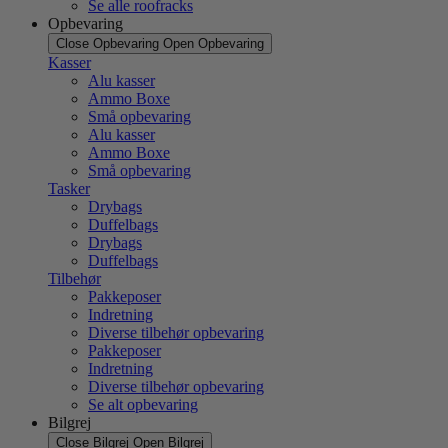
Se alle roofracks
Opbevaring
Close Opbevaring
Open Opbevaring
Kasser
Alu kasser
Ammo Boxe
Små opbevaring
Alu kasser
Ammo Boxe
Små opbevaring
Tasker
Drybags
Duffelbags
Drybags
Duffelbags
Tilbehør
Pakkeposer
Indretning
Diverse tilbehør opbevaring
Pakkeposer
Indretning
Diverse tilbehør opbevaring
Se alt opbevaring
Bilgrej
Close Bilgrej
Open Bilgrej