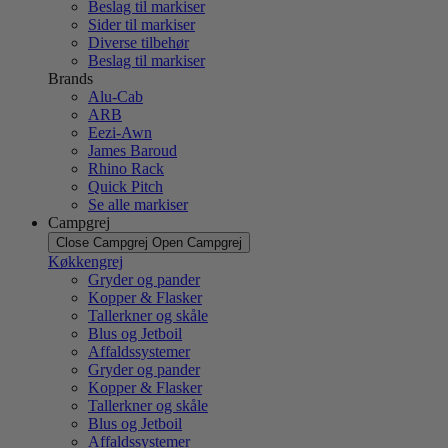
Beslag til markiser
Sider til markiser
Diverse tilbehør
Beslag til markiser
Brands
Alu-Cab
ARB
Eezi-Awn
James Baroud
Rhino Rack
Quick Pitch
Se alle markiser
Campgrej
Close Campgrej
Open Campgrej
Køkkengrej
Gryder og pander
Kopper & Flasker
Tallerkner og skåle
Blus og Jetboil
Affaldssystemer
Gryder og pander
Kopper & Flasker
Tallerkner og skåle
Blus og Jetboil
Affaldssystemer