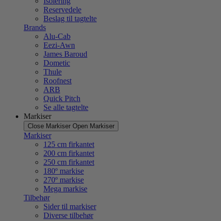
Isolering
Reservedele
Beslag til tagtelte
Brands
Alu-Cab
Eezi-Awn
James Baroud
Dometic
Thule
Roofnest
ARB
Quick Pitch
Se alle tagtelte
Markiser
Close Markiser
Open Markiser
Markiser
125 cm firkantet
200 cm firkantet
250 cm firkantet
180º markise
270º markise
Mega markise
Tilbehør
Sider til markiser
Diverse tilbehør