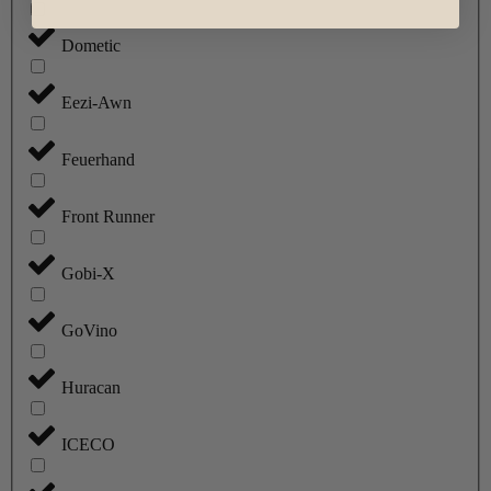
Dometic
Eezi-Awn
Feuerhand
Front Runner
Gobi-X
GoVino
Huracan
ICECO