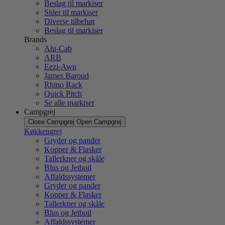
Beslag til markiser
Sider til markiser
Diverse tilbehør
Beslag til markiser
Brands
Alu-Cab
ARB
Eezi-Awn
James Baroud
Rhino Rack
Quick Pitch
Se alle markiser
Campgrej
Close Campgrej
Open Campgrej
Køkkengrej
Gryder og pander
Kopper & Flasker
Tallerkner og skåle
Blus og Jetboil
Affaldssystemer
Gryder og pander
Kopper & Flasker
Tallerkner og skåle
Blus og Jetboil
Affaldssystemer