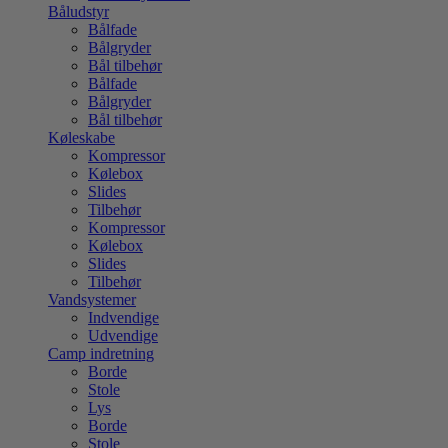
Båludstyr
Bålfade
Bålgryder
Bål tilbehør
Bålfade
Bålgryder
Bål tilbehør
Køleskabe
Kompressor
Kølebox
Slides
Tilbehør
Kompressor
Kølebox
Slides
Tilbehør
Vandsystemer
Indvendige
Udvendige
Camp indretning
Borde
Stole
Lys
Borde
Stole