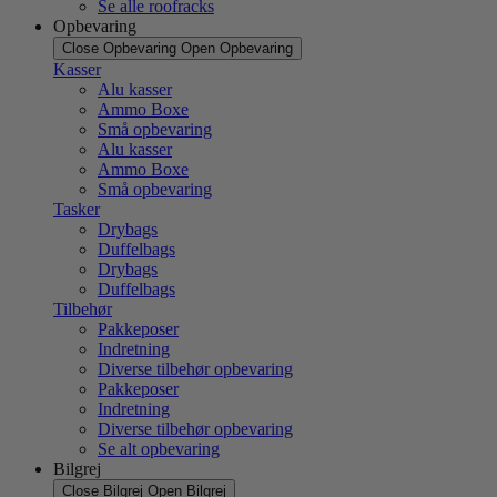
Se alle roofracks
Opbevaring
Close Opbevaring
Open Opbevaring
Kasser
Alu kasser
Ammo Boxe
Små opbevaring
Alu kasser
Ammo Boxe
Små opbevaring
Tasker
Drybags
Duffelbags
Drybags
Duffelbags
Tilbehør
Pakkeposer
Indretning
Diverse tilbehør opbevaring
Pakkeposer
Indretning
Diverse tilbehør opbevaring
Se alt opbevaring
Bilgrej
Close Bilgrej
Open Bilgrej