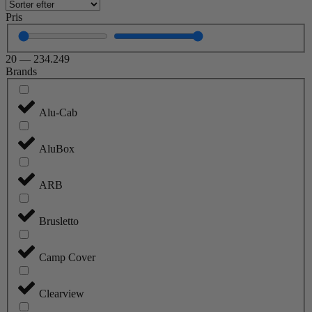
Pris
20
—
234.249
Brands
Alu-Cab
AluBox
ARB
Brusletto
Camp Cover
Clearview