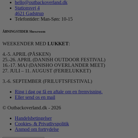
hello@outbackoverland.dk
Stationsvej 4
4621 Gadstrup
Telefontider: Man-Søn: 10-15
ÅBNINGSTIDER Showroom
WEEKENDER MED
LUKKET
:
4.-5. APRIL (PÅSKEN)
25.-26. APRIL (DANISH OUTDOOR FESTIVAL)
16.-17. MAJ (DANISHO OVERLANDER MEET)
27. JULI – 11. AUGUST (FERIELUKKET)
3.-6. SEPTEMBER (FRILUFTSFESTIVAL)
Ring i dag og få en aftale om en fremvisning.
Eller send os en mail
© Outbackoverland.dk - 2026
Handelsbetingelser
Cookies- & Privatlivspolitik
Anmod om fortrydelse