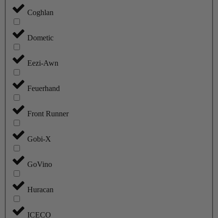
Coghlan
Dometic
Eezi-Awn
Feuerhand
Front Runner
Gobi-X
GoVino
Huracan
ICECO