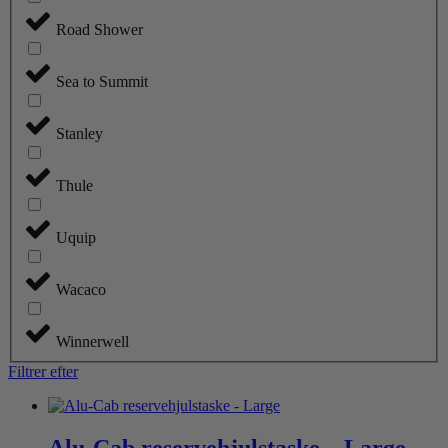
Road Shower
Sea to Summit
Stanley
Thule
Uquip
Wacaco
Winnerwell
Filtrer efter
Alu-Cab reservehjulstaske – Large