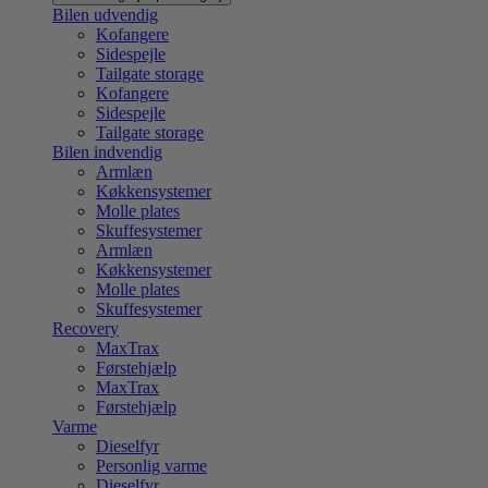
Bilen udvendig
Kofangere
Sidespejle
Tailgate storage
Kofangere
Sidespejle
Tailgate storage
Bilen indvendig
Armlæn
Køkkensystemer
Molle plates
Skuffesystemer
Armlæn
Køkkensystemer
Molle plates
Skuffesystemer
Recovery
MaxTrax
Førstehjælp
MaxTrax
Førstehjælp
Varme
Dieselfyr
Personlig varme
Dieselfyr