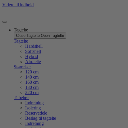
Videre til indhold
Tagtelte
Close Tagtelte
Open Tagtelte
Tagtelte
Hardshell
Softshell
Hybrid
Alu-telte
Størrelser
120 cm
140 cm
160 cm
180 cm
220 cm
Tilbehør
Indretning
Isolering
Reservedele
Beslag til tagtelte
Indretning