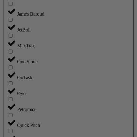
James Baroud
JetBoil
MaxTrax
One Stone
OuTask
Øyo
Petromax
Quick Pitch