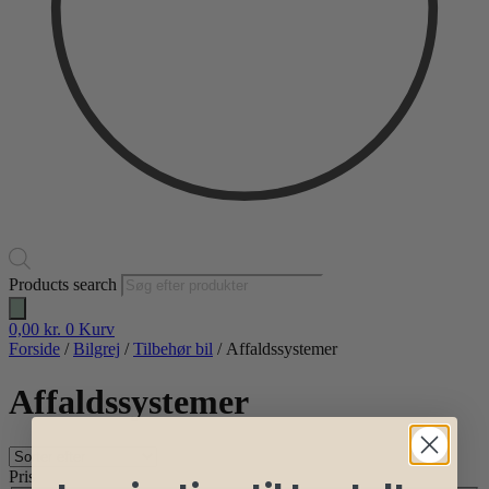
Products search
0,00
kr.
0
Kurv
Forside
/
Bilgrej
/
Tilbehør bil
/ Affaldssystemer
Affaldssystemer
Pris