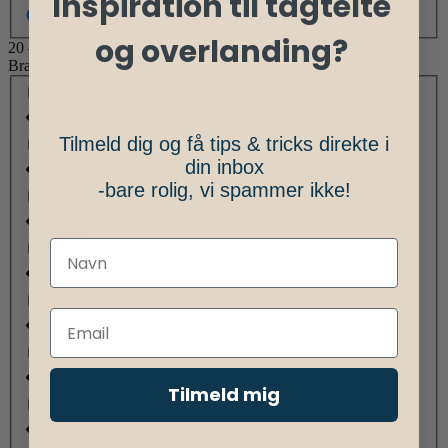
Inspiration til tagtelte
og overlanding?
20
—
234.249
Brands
Alu-Cab
Tilmeld dig og få tips & tricks direkte i
din inbox
AluBox
-bare rolig, vi spammer ikke!
ARB
Brusletto
Camp Cover
Clearview
Tilmeld mig
Coghlan