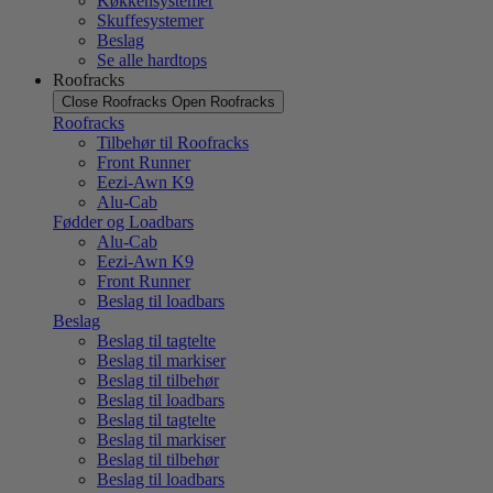
Køkkensystemer
Skuffesystemer
Beslag
Se alle hardtops
Roofracks
Close Roofracks
Open Roofracks
Roofracks
Tilbehør til Roofracks
Front Runner
Eezi-Awn K9
Alu-Cab
Fødder og Loadbars
Alu-Cab
Eezi-Awn K9
Front Runner
Beslag til loadbars
Beslag
Beslag til tagtelte
Beslag til markiser
Beslag til tilbehør
Beslag til loadbars
Beslag til tagtelte
Beslag til markiser
Beslag til tilbehør
Beslag til loadbars