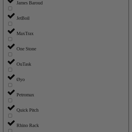
James Baroud
JetBoil
MaxTrax
One Stone
OuTask
Øyo
Petromax
Quick Pitch
Rhino Rack