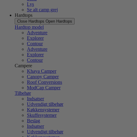
Lys
Se alt camp grej
Hardtops
Close Hardtops
Open Hardtops
Hardtop model
Adventure
Explorer
Contour
Adventure
Explorer
Contour
Campere
Khaya Camper
Canopy Camper
Roof Conversions
ModCap Camper
Tilbehør
Indsatser
Udvendigt tilbehør
Køkkensystemer
Skuffesystemer
Beslag
Indsatser
Udvendigt tilbehør