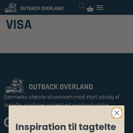
VISA
Danmarks største showroom med stort udvalg af
tagtelte, markiser og lækkert overland udstyr.
Inspiration til tagtelte