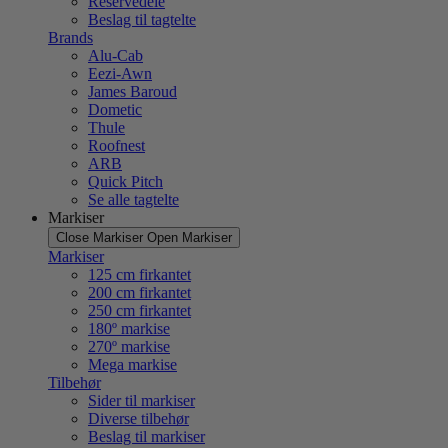
Reservedele
Beslag til tagtelte
Brands
Alu-Cab
Eezi-Awn
James Baroud
Dometic
Thule
Roofnest
ARB
Quick Pitch
Se alle tagtelte
Markiser
Close Markiser
Open Markiser
Markiser
125 cm firkantet
200 cm firkantet
250 cm firkantet
180º markise
270º markise
Mega markise
Tilbehør
Sider til markiser
Diverse tilbehør
Beslag til markiser