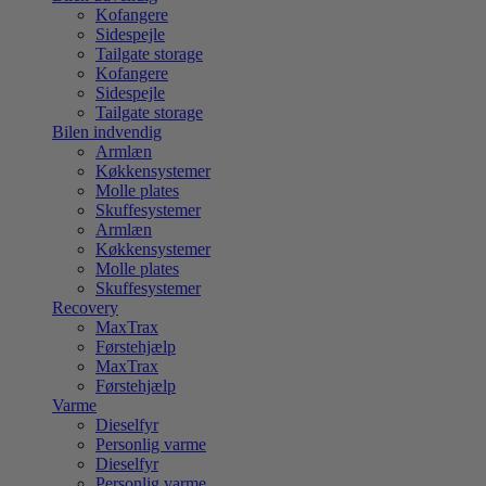
Kofangere
Sidespejle
Tailgate storage
Kofangere
Sidespejle
Tailgate storage
Bilen indvendig
Armlæn
Køkkensystemer
Molle plates
Skuffesystemer
Armlæn
Køkkensystemer
Molle plates
Skuffesystemer
Recovery
MaxTrax
Førstehjælp
MaxTrax
Førstehjælp
Varme
Dieselfyr
Personlig varme
Dieselfyr
Personlig varme