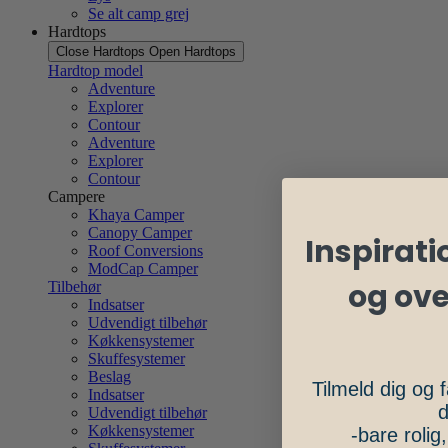
Se alt camp grej
Hardtops
Close Hardtops
Open Hardtops
Hardtop model
Adventure
Explorer
Contour
Adventure
Explorer
Contour
Campere
Khaya Camper
Canopy Camper
Inspiratio
Roof Conversions
ModCap Camper
og ov
Tilbehør
Indsatser
Udvendigt tilbehør
Køkkensystemer
Skuffesystemer
Beslag
Tilmeld dig og f
Indsatser
d
Udvendigt tilbehør
Køkkensystemer
-bare rolig