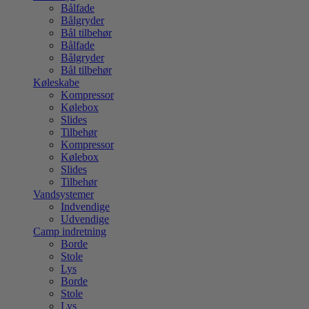
Bålfade
Bålgryder
Bål tilbehør
Bålfade
Bålgryder
Bål tilbehør
Køleskabe
Kompressor
Kølebox
Slides
Tilbehør
Kompressor
Kølebox
Slides
Tilbehør
Vandsystemer
Indvendige
Udvendige
Camp indretning
Borde
Stole
Lys
Borde
Stole
Lys