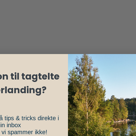
n til tagtelte
erlanding?
å tips & tricks direkte i
in inbox
, vi spammer ikke!