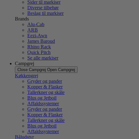
Sider til markiser
Diverse tilbehør
Beslag til markiser
Brands
Alu-Cab
ARB
Eezi-Awn
James Baroud
Rhino Rack
Quick Pitch
Se alle markiser
Campgrej
Close Campgrej
Open Campgrej
Køkkengrej
Gryder og pander
Kopper & Flasker
Tallerkner og skåle
Blus og Jetboil
Affaldssystemer
Gryder og pander
Kopper & Flasker
Tallerkner og skåle
Blus og Jetboil
Affaldssystemer
Båludstyr