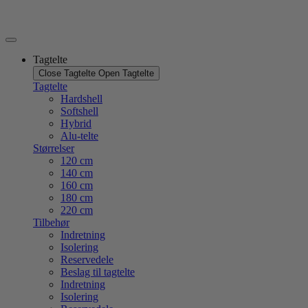
Videre
til
indhold
Tagtelte
Close Tagtelte
Open Tagtelte
Tagtelte
Hardshell
Softshell
Hybrid
Alu-telte
Størrelser
120 cm
140 cm
160 cm
180 cm
220 cm
Tilbehør
Indretning
Isolering
Reservedele
Beslag til tagtelte
Indretning
Isolering