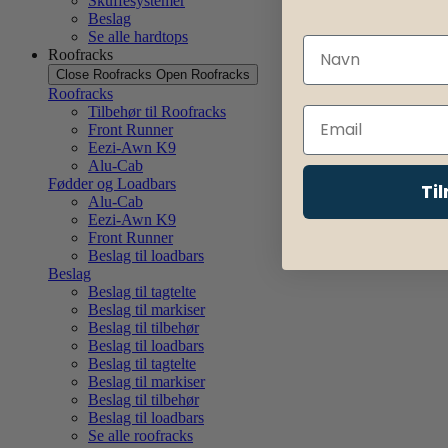
Skuffesystemer
Beslag
Se alle hardtops
Roofracks
Close Roofracks
Open Roofracks
Roofracks
Tilbehør til Roofracks
Front Runner
Eezi-Awn K9
Alu-Cab
Fødder og Loadbars
Ti
Alu-Cab
Eezi-Awn K9
Front Runner
Beslag til loadbars
Beslag
Beslag til tagtelte
Beslag til markiser
Beslag til tilbehør
Beslag til loadbars
Beslag til tagtelte
Beslag til markiser
Beslag til tilbehør
Beslag til loadbars
Se alle roofracks