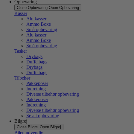
Opbevaring
Close Opbevaring
Open Opbevaring
Kasser
Alu kasser
Ammo Boxe
Små opbevaring
Alu kasser
Ammo Boxe
Små opbevaring
Tasker
Drybags
Duffelbags
Drybags
Duffelbags
Tilbehør
Pakkeposer
Indretning
Diverse tilbehør opbevaring
Pakkeposer
Indretning
Diverse tilbehør opbevaring
Se alt opbevaring
Bilgrej
Close Bilgrej
Open Bilgrej
Bilen udvendig