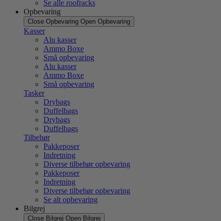
Se alle roofracks
Opbevaring
Close Opbevaring
Open Opbevaring
Kasser
Alu kasser
Ammo Boxe
Små opbevaring
Alu kasser
Ammo Boxe
Små opbevaring
Tasker
Drybags
Duffelbags
Drybags
Duffelbags
Tilbehør
Pakkeposer
Indretning
Diverse tilbehør opbevaring
Pakkeposer
Indretning
Diverse tilbehør opbevaring
Se alt opbevaring
Bilgrej
Close Bilgrej
Open Bilgrej