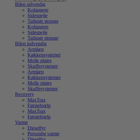
Bilen udvendig
Kofangere
Sidespejle
Tailgate storage
Kofangere
Sidespejle
Tailgate storage
Bilen indvendig
Armlæn
Køkkensystemer
Molle plates
Skuffesystemer
Armlæn
Køkkensystemer
Molle plates
Skuffesystemer
Recovery
MaxTrax
Førstehjælp
MaxTrax
Førstehjælp
Varme
Dieselfyr
Personlig varme
Dieselfyr