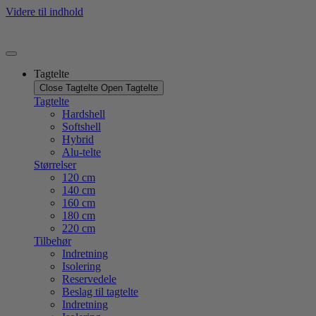
Videre til indhold
Tagtelte
Close Tagtelte
Open Tagtelte
Tagtelte
Hardshell
Softshell
Hybrid
Alu-telte
Størrelser
120 cm
140 cm
160 cm
180 cm
220 cm
Tilbehør
Indretning
Isolering
Reservedele
Beslag til tagtelte
Indretning