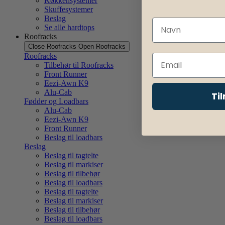
Køkkensystemer
Skuffesystemer
Beslag
Se alle hardtops
Roofracks
Close Roofracks
Open Roofracks
Roofracks
Tilbehør til Roofracks
Front Runner
Eezi-Awn K9
Alu-Cab
Ti
Fødder og Loadbars
Alu-Cab
Eezi-Awn K9
Front Runner
Beslag til loadbars
Beslag
Beslag til tagtelte
Beslag til markiser
Beslag til tilbehør
Beslag til loadbars
Beslag til tagtelte
Beslag til markiser
Beslag til tilbehør
Beslag til loadbars