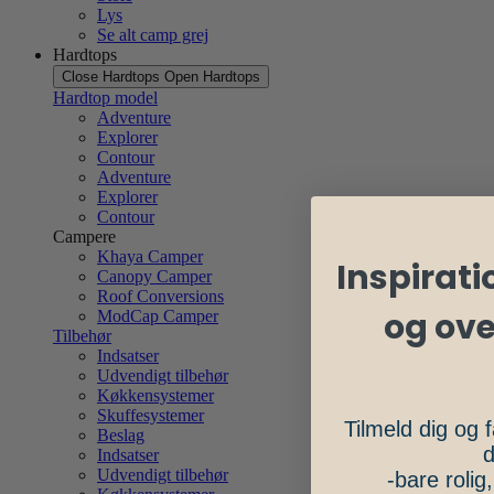
Lys
Se alt camp grej
Hardtops
Close Hardtops
Open Hardtops
Hardtop model
Adventure
Explorer
Contour
Adventure
Explorer
Contour
Campere
Khaya Camper
Inspiratio
Canopy Camper
Roof Conversions
og ov
ModCap Camper
Tilbehør
Indsatser
Udvendigt tilbehør
Køkkensystemer
Skuffesystemer
Tilmeld dig og f
Beslag
d
Indsatser
Udvendigt tilbehør
-bare rolig