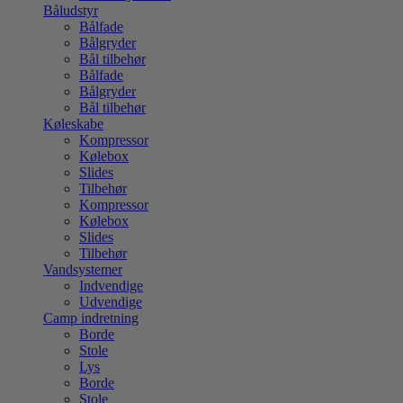
Båludstyr
Bålfade
Bålgryder
Bål tilbehør
Bålfade
Bålgryder
Bål tilbehør
Køleskabe
Kompressor
Kølebox
Slides
Tilbehør
Kompressor
Kølebox
Slides
Tilbehør
Vandsystemer
Indvendige
Udvendige
Camp indretning
Borde
Stole
Lys
Borde
Stole