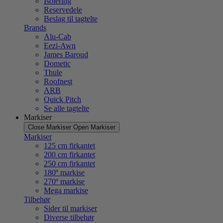
Isolering
Reservedele
Beslag til tagtelte
Brands
Alu-Cab
Eezi-Awn
James Baroud
Dometic
Thule
Roofnest
ARB
Quick Pitch
Se alle tagtelte
Markiser
Close Markiser
Open Markiser
Markiser
125 cm firkantet
200 cm firkantet
250 cm firkantet
180º markise
270º markise
Mega markise
Tilbehør
Sider til markiser
Diverse tilbehør