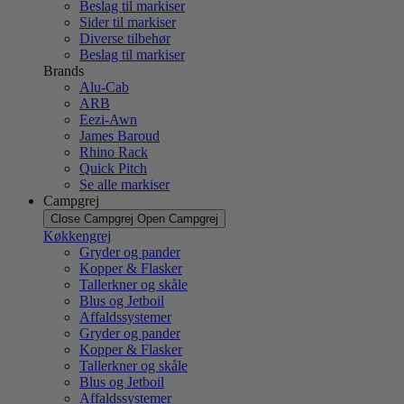
Beslag til markiser
Sider til markiser
Diverse tilbehør
Beslag til markiser
Brands
Alu-Cab
ARB
Eezi-Awn
James Baroud
Rhino Rack
Quick Pitch
Se alle markiser
Campgrej
Close Campgrej
Open Campgrej
Køkkengrej
Gryder og pander
Kopper & Flasker
Tallerkner og skåle
Blus og Jetboil
Affaldssystemer
Gryder og pander
Kopper & Flasker
Tallerkner og skåle
Blus og Jetboil
Affaldssystemer