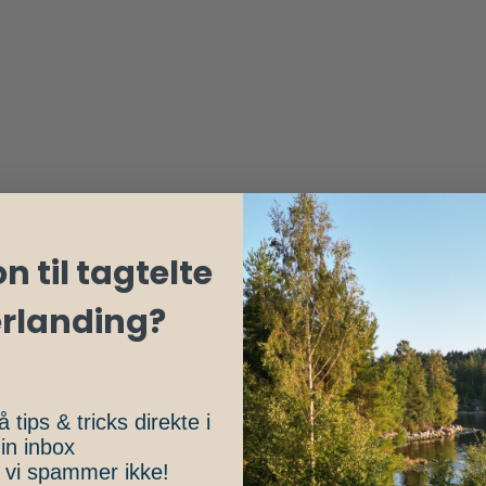
n til tagtelte
erlanding?
å tips & tricks direkte i
in inbox
, vi spammer ikke!