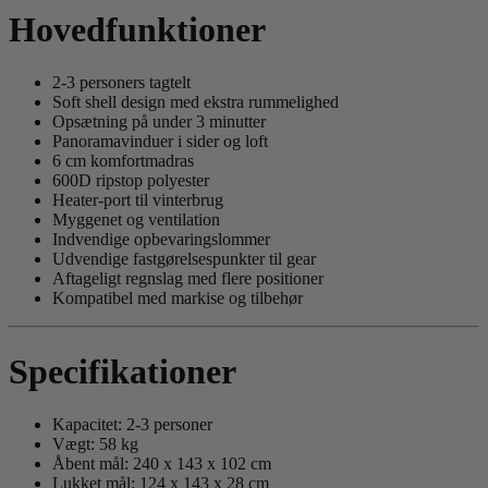
Hovedfunktioner
2-3 personers tagtelt
Soft shell design med ekstra rummelighed
Opsætning på under 3 minutter
Panoramavinduer i sider og loft
6 cm komfortmadras
600D ripstop polyester
Heater-port til vinterbrug
Myggenet og ventilation
Indvendige opbevaringslommer
Udvendige fastgørelsespunkter til gear
Aftageligt regnslag med flere positioner
Kompatibel med markise og tilbehør
Specifikationer
Kapacitet: 2-3 personer
Vægt: 58 kg
Åbent mål: 240 x 143 x 102 cm
Lukket mål: 124 x 143 x 28 cm