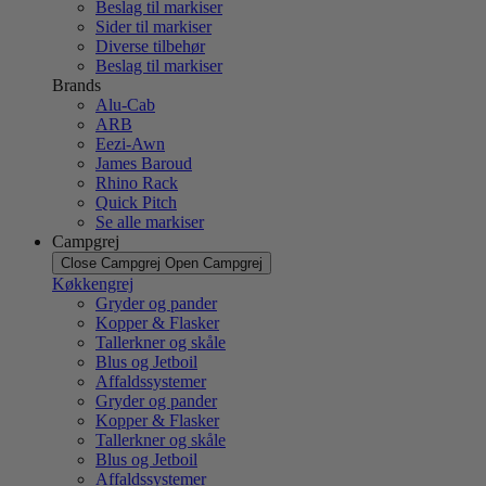
Beslag til markiser
Sider til markiser
Diverse tilbehør
Beslag til markiser
Brands
Alu-Cab
ARB
Eezi-Awn
James Baroud
Rhino Rack
Quick Pitch
Se alle markiser
Campgrej
Close Campgrej
Open Campgrej
Køkkengrej
Gryder og pander
Kopper & Flasker
Tallerkner og skåle
Blus og Jetboil
Affaldssystemer
Gryder og pander
Kopper & Flasker
Tallerkner og skåle
Blus og Jetboil
Affaldssystemer