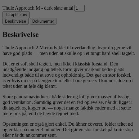
Thule Approach M - dark slate antal
Tilføj til kurv
Beskrivelse
Dokumenter
Beskrivelse
Thule Approach 2 M er udviklet til overlanding, hvor du gerne vil
have god plads — men uden at skulle op i et tungt hard shell tagtelt.
Det er et soft shell tagtelt, men ikke i klassisk forstand. Den
udadgående indgang og teltets form giver markant bedre plads
indvendigt både til at sove og opholde sig. Det gør en stor forskel,
især hvis du er på længere ture eller bare gerne vil kunne sidde op i
teltet uden at føle dig klemt.
Store panoramavinduer i både sider og loft giver masser af lys og
god ventilation. Samtidig giver det en fed oplevelse, når du ligger i
dit tagtelt og kigger ud — noget mange faktisk ender med at sætte
mere pris på, end de havde regnet med.
Opsætningen er også gjort enkel. Du åbner coveret, folder teltet ud
og er klar på under 3 minutter. Det gør en stor forskel på korte stop
eller når du ankommer sent.