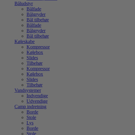
Båludstyr
Bålfade
Bålgryder
Bål tilbehør
Bålfade
Bålgryder
Bål tilbehør
Køleskabe
Kompressor
Kølebox
Slides
Tilbehør
Kompressor
Kølebox
Slides
Tilbehør
Vandsystemer
Indvendige
Udvendige
Camp indretning
Borde
Stole
Lys
Borde
Stole