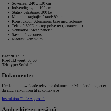
Soveareal: 240 x 130 cm
Indvendig højde: 102 cm
Statisk belastning: 300 kg
Minimum tagbøjleafstand: 80 cm
Konstruktion: Aluminium base med isolering
Teltstof: 600D ripstop polyester (genanvendt)
Ventilation: Mesh paneler
Sæson: 4-sæsoners
Madras: 6 cm skum
Brand:
Thule
Produkt vægt:
50-60
Telt type:
Softshell
Dokumenter
Her kan du downloade relevante dokumenter. Mangler du noget er
du altid velkommen til at kontakte os.
Instruktion Thule Approach
Andre kigger også på