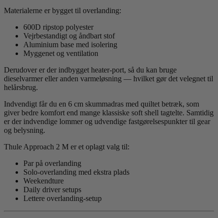
Materialerne er bygget til overlanding:
600D ripstop polyester
Vejrbestandigt og åndbart stof
Aluminium base med isolering
Myggenet og ventilation
Derudover er der indbygget heater-port, så du kan bruge
dieselvarmer eller anden varmeløsning — hvilket gør det velegnet til
helårsbrug.
Indvendigt får du en 6 cm skummadras med quiltet betræk, som
giver bedre komfort end mange klassiske soft shell tagtelte. Samtidig
er der indvendige lommer og udvendige fastgørelsespunkter til gear
og belysning.
Thule Approach 2 M er et oplagt valg til:
Par på overlanding
Solo-overlanding med ekstra plads
Weekendture
Daily driver setups
Lettere overlanding-setup