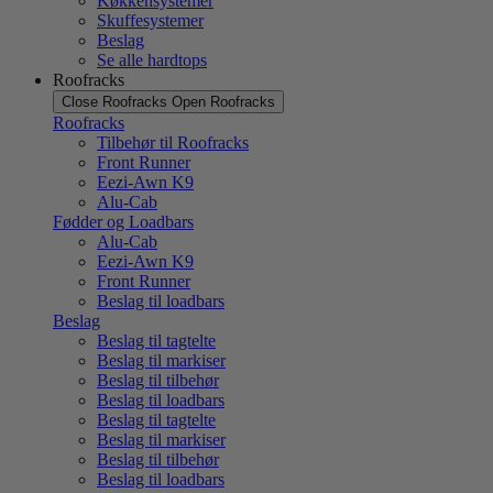
Køkkensystemer
Skuffesystemer
Beslag
Se alle hardtops
Roofracks
Close Roofracks
Open Roofracks
Roofracks
Tilbehør til Roofracks
Front Runner
Eezi-Awn K9
Alu-Cab
Fødder og Loadbars
Alu-Cab
Eezi-Awn K9
Front Runner
Beslag til loadbars
Beslag
Beslag til tagtelte
Beslag til markiser
Beslag til tilbehør
Beslag til loadbars
Beslag til tagtelte
Beslag til markiser
Beslag til tilbehør
Beslag til loadbars