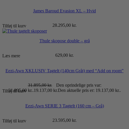
James Baroud Evasion XL – Hvid
28.295,00
kr.
Tilføj til kurv
Thule skopose double – grå
629,00
kr.
Læs mere
Eezi-Awn XKLUSIV Tagtelt (140cm Gråt) med “Add on room”
31.895,00
kr.
Den oprindelige pris var:
31.895,00 kr..
19.137,00
kr.
Den aktuelle pris er: 19.137,00 kr..
Tilføj til kurv
Eezi-Awn SERIE 3 Tagtelt (160 cm – Grå)
23.595,00
kr.
Tilføj til kurv