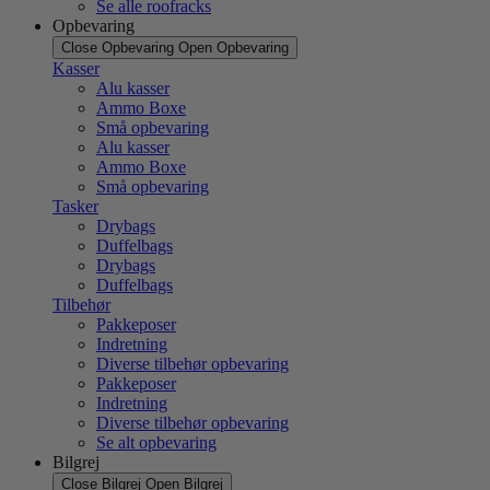
Se alle roofracks
Opbevaring
Close Opbevaring
Open Opbevaring
Kasser
Alu kasser
Ammo Boxe
Små opbevaring
Alu kasser
Ammo Boxe
Små opbevaring
Tasker
Drybags
Duffelbags
Drybags
Duffelbags
Tilbehør
Pakkeposer
Indretning
Diverse tilbehør opbevaring
Pakkeposer
Indretning
Diverse tilbehør opbevaring
Se alt opbevaring
Bilgrej
Close Bilgrej
Open Bilgrej