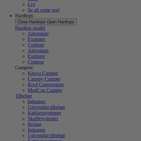
Lys
Se alt camp grej
Hardtops
Close Hardtops
Open Hardtops
Hardtop model
Adventure
Explorer
Contour
Adventure
Explorer
Contour
Campere
Khaya Camper
Canopy Camper
Roof Conversions
ModCap Camper
Tilbehør
Indsatser
Udvendigt tilbehør
Køkkensystemer
Skuffesystemer
Beslag
Indsatser
Udvendigt tilbehør