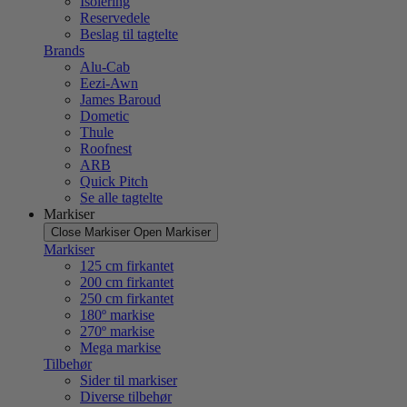
Isolering
Reservedele
Beslag til tagtelte
Brands
Alu-Cab
Eezi-Awn
James Baroud
Dometic
Thule
Roofnest
ARB
Quick Pitch
Se alle tagtelte
Markiser
Close Markiser
Open Markiser
Markiser
125 cm firkantet
200 cm firkantet
250 cm firkantet
180º markise
270º markise
Mega markise
Tilbehør
Sider til markiser
Diverse tilbehør