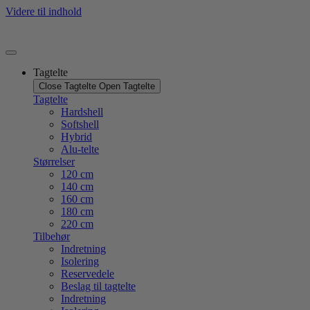
Videre til indhold
Tagtelte
Close Tagtelte
Open Tagtelte
Tagtelte
Hardshell
Softshell
Hybrid
Alu-telte
Størrelser
120 cm
140 cm
160 cm
180 cm
220 cm
Tilbehør
Indretning
Isolering
Reservedele
Beslag til tagtelte
Indretning