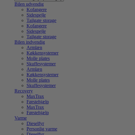
Bilen udvendig
Kofangere
Sidespejle
Tailgate storage
Kofangere
Sidespejle
Tailgate storage
Bilen indvendig
Armlæn
Køkkensystemer
Molle plates
Skuffesystemer
Armlæn
Køkkensystemer
Molle plates
Skuffesystemer
Recovery
MaxTrax
Førstehjælp
MaxTrax
Førstehjælp
Varme
Dieselfyr
Personlig varme
Dieselfyr