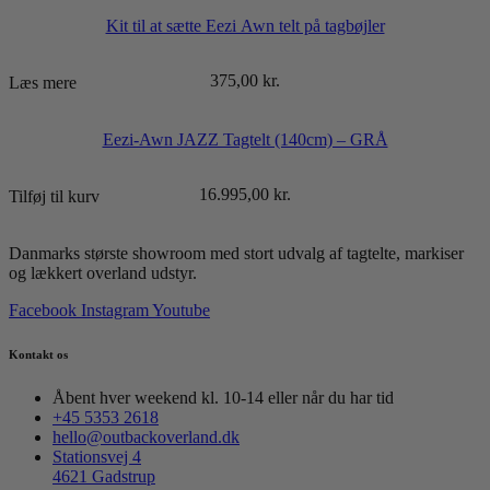
Kit til at sætte Eezi Awn telt på tagbøjler
375,00
kr.
Læs mere
Eezi-Awn JAZZ Tagtelt (140cm) – GRÅ
16.995,00
kr.
Tilføj til kurv
Danmarks største showroom med stort udvalg af tagtelte, markiser
og lækkert overland udstyr.
Facebook
Instagram
Youtube
Kontakt os
Åbent hver weekend kl. 10-14 eller når du har tid
+45 5353 2618
hello@outbackoverland.dk
Stationsvej 4
4621 Gadstrup