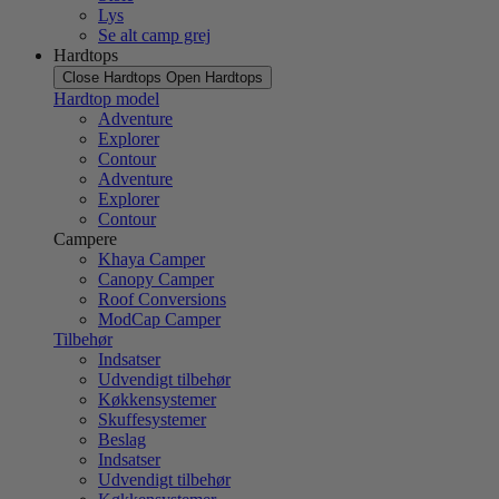
Lys
Se alt camp grej
Hardtops
Close Hardtops
Open Hardtops
Hardtop model
Adventure
Explorer
Contour
Adventure
Explorer
Contour
Campere
Khaya Camper
Canopy Camper
Roof Conversions
ModCap Camper
Tilbehør
Indsatser
Udvendigt tilbehør
Køkkensystemer
Skuffesystemer
Beslag
Indsatser
Udvendigt tilbehør