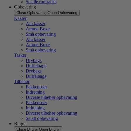
Se alle roofracks
Opbevaring
Close Opbevaring
Open Opbevaring
Kasser
Alu kasser
Ammo Boxe
Små opbevaring
Alu kasser
Ammo Boxe
Små opbevaring
Tasker
Drybags
Duffelbags
Drybags
Duffelbags
Tilbehør
Pakkeposer
Indretning
Diverse tilbehør opbevaring
Pakkeposer
Indretning
Diverse tilbehør opbevaring
Se alt opbevaring
Bilgrej
Close Bilgrej
Open Bilgrej