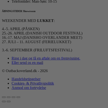
Telefontider: Man-Søn: 10-15
ÅBNINGSTIDER Showroom
WEEKENDER MED
LUKKET
:
4.-5. APRIL (PÅSKEN)
25.-26. APRIL (DANISH OUTDOOR FESTIVAL)
16.-17. MAJ (DANISHO OVERLANDER MEET)
27. JULI – 11. AUGUST (FERIELUKKET)
3.-6. SEPTEMBER (FRILUFTSFESTIVAL)
Ring i dag og få en aftale om en fremvisning.
Eller send os en mail
© Outbackoverland.dk - 2026
Handelsbetingelser
Cookies- & Privatlivspolitik
Anmod om fortrydelse