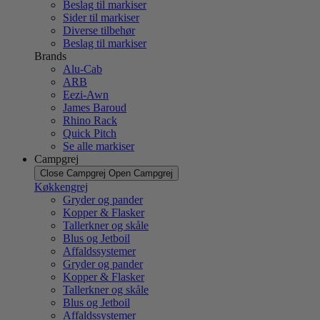
Beslag til markiser
Sider til markiser
Diverse tilbehør
Beslag til markiser
Brands
Alu-Cab
ARB
Eezi-Awn
James Baroud
Rhino Rack
Quick Pitch
Se alle markiser
Campgrej
Close Campgrej
Open Campgrej
Køkkengrej
Gryder og pander
Kopper & Flasker
Tallerkner og skåle
Blus og Jetboil
Affaldssystemer
Gryder og pander
Kopper & Flasker
Tallerkner og skåle
Blus og Jetboil
Affaldssystemer