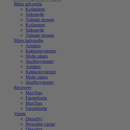
Bilen udvendig
Kofangere
Sidespejle
Tailgate storage
Kofangere
Sidespejle
Tailgate storage
Bilen indvendig
Armlæn
Køkkensystemer
Molle plates
Skuffesystemer
Armlæn
Køkkensystemer
Molle plates
Skuffesystemer
Recovery
MaxTrax
Førstehjælp
MaxTrax
Førstehjælp
Varme
Dieselfyr
Personlig varme
Dieselfyr