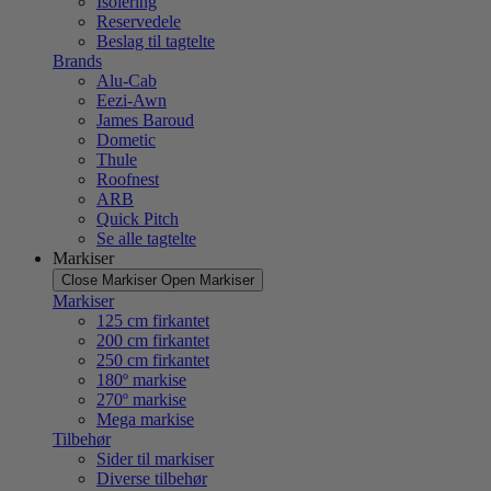
Isolering
Reservedele
Beslag til tagtelte
Brands
Alu-Cab
Eezi-Awn
James Baroud
Dometic
Thule
Roofnest
ARB
Quick Pitch
Se alle tagtelte
Markiser
Close Markiser
Open Markiser
Markiser
125 cm firkantet
200 cm firkantet
250 cm firkantet
180º markise
270º markise
Mega markise
Tilbehør
Sider til markiser
Diverse tilbehør