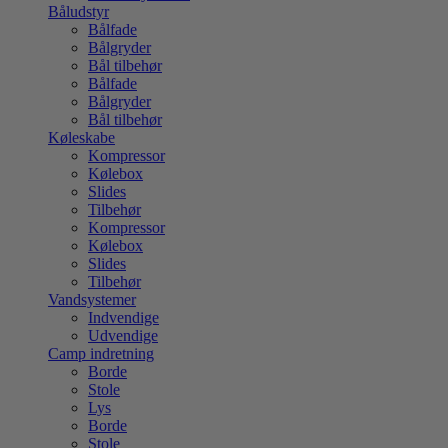
Båludstyr
Bålfade
Bålgryder
Bål tilbehør
Bålfade
Bålgryder
Bål tilbehør
Køleskabe
Kompressor
Kølebox
Slides
Tilbehør
Kompressor
Kølebox
Slides
Tilbehør
Vandsystemer
Indvendige
Udvendige
Camp indretning
Borde
Stole
Lys
Borde
Stole