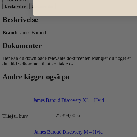
Beskrivelse
Dokumenter
Beskrivelse
Brand:
James Baroud
Dokumenter
Her kan du downloade relevante dokumenter. Mangler du noget er
du altid velkommen til at kontakte os.
Andre kigger også på
James Baroud Discovery XL – Hvid
25.399,00
kr.
Tilføj til kurv
James Baroud Discovery M – Hvid