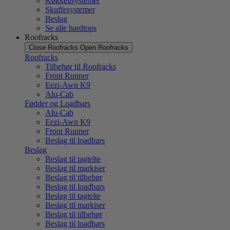
Køkkensystemer
Skuffesystemer
Beslag
Se alle hardtops
Roofracks
Close Roofracks
Open Roofracks
Roofracks
Tilbehør til Roofracks
Front Runner
Eezi-Awn K9
Alu-Cab
Fødder og Loadbars
Alu-Cab
Eezi-Awn K9
Front Runner
Beslag til loadbars
Beslag
Beslag til tagtelte
Beslag til markiser
Beslag til tilbehør
Beslag til loadbars
Beslag til tagtelte
Beslag til markiser
Beslag til tilbehør
Beslag til loadbars