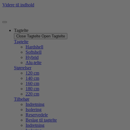
Videre til indhold
Tagtelte
Close Tagtelte
Open Tagtelte
Tagtelte
Hardshell
Softshell
Hybrid
Alu-telte
Størrelser
120 cm
140 cm
160 cm
180 cm
220 cm
Tilbehør
Indretning
Isolering
Reservedele
Beslag til tagtelte
Indretning