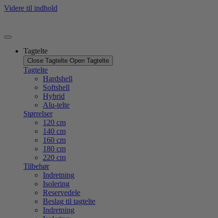
Videre til indhold
Tagtelte
Close Tagtelte
Open Tagtelte
Tagtelte
Hardshell
Softshell
Hybrid
Alu-telte
Størrelser
120 cm
140 cm
160 cm
180 cm
220 cm
Tilbehør
Indretning
Isolering
Reservedele
Beslag til tagtelte
Indretning