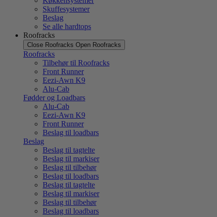
Køkkensystemer
Skuffesystemer
Beslag
Se alle hardtops
Roofracks
Close Roofracks
Open Roofracks
Roofracks
Tilbehør til Roofracks
Front Runner
Eezi-Awn K9
Alu-Cab
Fødder og Loadbars
Alu-Cab
Eezi-Awn K9
Front Runner
Beslag til loadbars
Beslag
Beslag til tagtelte
Beslag til markiser
Beslag til tilbehør
Beslag til loadbars
Beslag til tagtelte
Beslag til markiser
Beslag til tilbehør
Beslag til loadbars