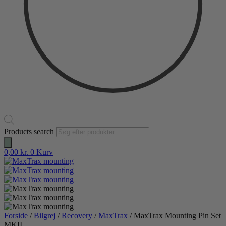
Products search
0,00
kr.
0
Kurv
Forside
/
Bilgrej
/
Recovery
/
MaxTrax
/ MaxTrax Mounting Pin Set
MKII