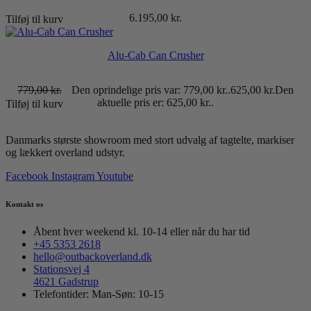
6.195,00
kr.
Tilføj til kurv
Alu-Cab Can Crusher
779,00
kr.
Den oprindelige pris var: 779,00 kr..
625,00
kr.
Den
aktuelle pris er: 625,00 kr..
Tilføj til kurv
Danmarks største showroom med stort udvalg af tagtelte, markiser
og lækkert overland udstyr.
Facebook
Instagram
Youtube
Kontakt os
Åbent hver weekend kl. 10-14 eller når du har tid
+45 5353 2618
hello@outbackoverland.dk
Stationsvej 4
4621 Gadstrup
Telefontider: Man-Søn: 10-15