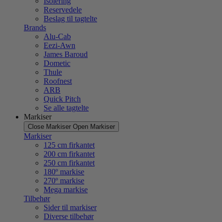
Isolering
Reservedele
Beslag til tagtelte
Brands
Alu-Cab
Eezi-Awn
James Baroud
Dometic
Thule
Roofnest
ARB
Quick Pitch
Se alle tagtelte
Markiser
Close Markiser
Open Markiser
Markiser
125 cm firkantet
200 cm firkantet
250 cm firkantet
180º markise
270º markise
Mega markise
Tilbehør
Sider til markiser
Diverse tilbehør