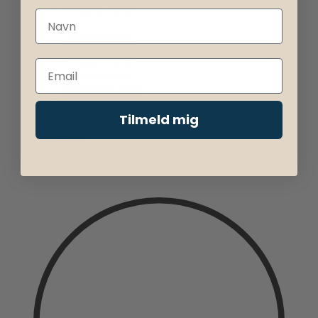
Personlig varme
Tilbehør
Affaldssystemer
Indbyggede borde
Diverse tilbehør
Affaldssystemer
Indbyggede borde
Diverse tilbehør
Se alt bilgrej
Tilmeld mig
Tilbud
Inspiration
Om os