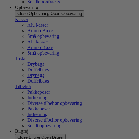
Se alle roofracks
Opbevaring
Close Opbevaring
Open Opbevaring
Kasser
Alu kasser
Ammo Boxe
Små opbevaring
Alu kasser
Ammo Boxe
Små opbevaring
Tasker
Drybags
Duffelbags
Drybags
Duffelbags
Tilbehør
Pakkeposer
Indretning
Diverse tilbehør opbevaring
Pakkeposer
Indretning
Diverse tilbehør opbevaring
Se alt opbevaring
Bilgrej
Close Bilgrej
Open Bilgrej