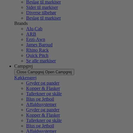
Beslag til markiser
Sider til markiser
Diverse tilbehør
Beslag til markiser
Brands
Alu-Cab
ARB
Eezi-Awn
James Baroud
Rhino Rack
Quick Pitch
Se alle markiser
Campgrej
Close Campgrej
Open Campgrej
Køkkengrej
Gryder og pander
Kopper & Flasker
Tallerkner og skåle
Blus og Jetboil
Affaldssystemer
Gryder og pander
Kopper & Flasker
Tallerkner og skåle
Blus og Jetboil
Affaldssystemer