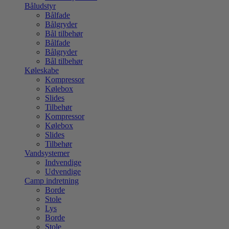
Båludstyr
Bålfade
Bålgryder
Bål tilbehør
Bålfade
Bålgryder
Bål tilbehør
Køleskabe
Kompressor
Kølebox
Slides
Tilbehør
Kompressor
Kølebox
Slides
Tilbehør
Vandsystemer
Indvendige
Udvendige
Camp indretning
Borde
Stole
Lys
Borde
Stole