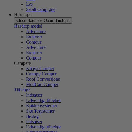
Lys
Se alt camp grej
Hardtops
Close Hardtops
Open Hardtops
Hardtop model
Adventure
Explorer
Contour
Adventure
Explorer
Contour
Campere
Khaya Camper
Canopy Camper
Roof Conversions
ModCap Camper
Tilbehør
Indsatser
Udvendigt tilbehør
Køkkensystemer
Skuffesystemer
Beslag
Indsatser
Udvendigt tilbehør