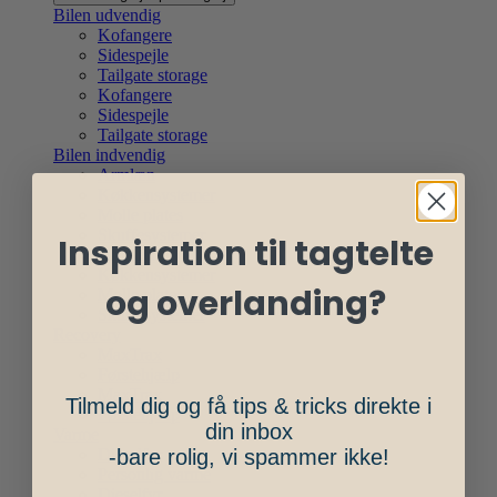
Bilen udvendig
Kofangere
Sidespejle
Tailgate storage
Kofangere
Sidespejle
Tailgate storage
Bilen indvendig
Armlæn
Køkkensystemer
Molle plates
Skuffesystemer
Inspiration til tagtelte
Armlæn
Køkkensystemer
og overlanding?
Molle plates
Skuffesystemer
Recovery
MaxTrax
Førstehjælp
MaxTrax
Tilmeld dig og få tips & tricks direkte i
Førstehjælp
din inbox
Varme
Dieselfyr
-bare rolig, vi spammer ikke!
Personlig varme
Dieselfyr