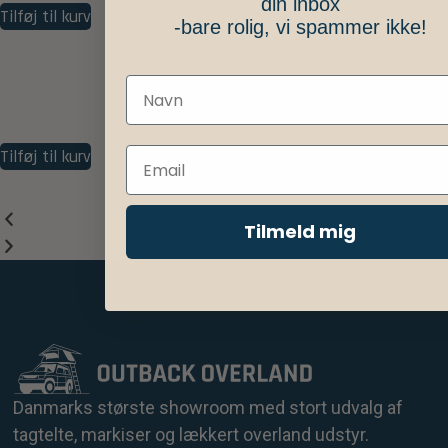
din inbox
Tilføj til kurv
-bare rolig, vi spammer ikke!
K9 Roofrack Gutter Mount 150mm (1 s
495,00
kr.
Tilføj til kurv
Tilmeld mig
Danmarks største showroom med stort udvalg af
tagtelte, markiser og lækkert overland udstyr.