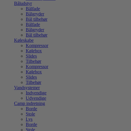
Båludstyr
Bålfade
Bålgryder
Bål tilbehør
Bålfade
Bålgryder
Bål tilbehør
Køleskabe
Kompressor
Kølebox
Slides
Tilbehør
Kompressor
Kølebox
Slides
Tilbehør
Vandsystemer
Indvendige
Udvendige
Camp indretning
Borde
Stole
Lys
Borde
Stole