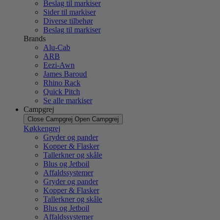
Beslag til markiser
Sider til markiser
Diverse tilbehør
Beslag til markiser
Brands
Alu-Cab
ARB
Eezi-Awn
James Baroud
Rhino Rack
Quick Pitch
Se alle markiser
Campgrej
Close Campgrej
Open Campgrej
Køkkengrej
Gryder og pander
Kopper & Flasker
Tallerkner og skåle
Blus og Jetboil
Affaldssystemer
Gryder og pander
Kopper & Flasker
Tallerkner og skåle
Blus og Jetboil
Affaldssystemer