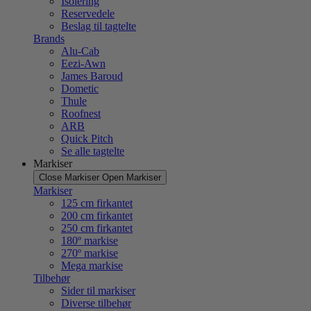
Isolering
Reservedele
Beslag til tagtelte
Brands
Alu-Cab
Eezi-Awn
James Baroud
Dometic
Thule
Roofnest
ARB
Quick Pitch
Se alle tagtelte
Markiser
Close Markiser
Open Markiser
Markiser
125 cm firkantet
200 cm firkantet
250 cm firkantet
180º markise
270º markise
Mega markise
Tilbehør
Sider til markiser
Diverse tilbehør