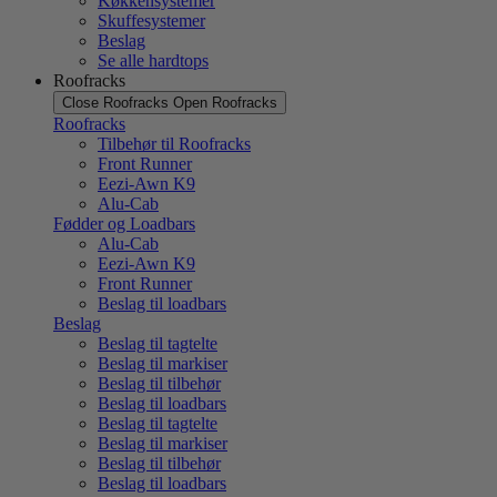
Køkkensystemer
Skuffesystemer
Beslag
Se alle hardtops
Roofracks
Close Roofracks
Open Roofracks
Roofracks
Tilbehør til Roofracks
Front Runner
Eezi-Awn K9
Alu-Cab
Fødder og Loadbars
Alu-Cab
Eezi-Awn K9
Front Runner
Beslag til loadbars
Beslag
Beslag til tagtelte
Beslag til markiser
Beslag til tilbehør
Beslag til loadbars
Beslag til tagtelte
Beslag til markiser
Beslag til tilbehør
Beslag til loadbars