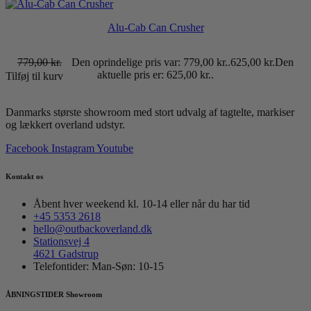
Alu-Cab Can Crusher
779,00
kr.
Den oprindelige pris var: 779,00 kr..
625,00
kr.
Den
aktuelle pris er: 625,00 kr..
Tilføj til kurv
Danmarks største showroom med stort udvalg af tagtelte, markiser
og lækkert overland udstyr.
Facebook
Instagram
Youtube
Kontakt os
Åbent hver weekend kl. 10-14 eller når du har tid
+45 5353 2618
hello@outbackoverland.dk
Stationsvej 4
4621 Gadstrup
Telefontider: Man-Søn: 10-15
ÅBNINGSTIDER Showroom