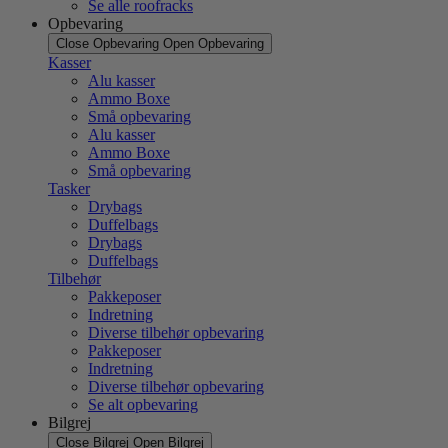
Se alle roofracks
Opbevaring
Close Opbevaring
Open Opbevaring
Kasser
Alu kasser
Ammo Boxe
Små opbevaring
Alu kasser
Ammo Boxe
Små opbevaring
Tasker
Drybags
Duffelbags
Drybags
Duffelbags
Tilbehør
Pakkeposer
Indretning
Diverse tilbehør opbevaring
Pakkeposer
Indretning
Diverse tilbehør opbevaring
Se alt opbevaring
Bilgrej
Close Bilgrej
Open Bilgrej