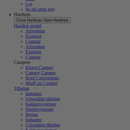
Lys
Se alt camp grej
Hardtops
Close Hardtops
Open Hardtops
Hardtop model
Adventure
Explorer
Contour
Adventure
Explorer
Contour
Campere
Khaya Camper
Canopy Camper
Roof Conversions
ModCap Camper
Tilbehør
Indsatser
Udvendigt tilbehør
Køkkensystemer
Skuffesystemer
Beslag
Indsatser
Udvendigt tilbehør