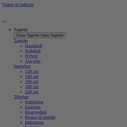
Videre til indhold
Tagtelte
Close Tagtelte
Open Tagtelte
Tagtelte
Hardshell
Softshell
Hybrid
Alu-telte
Størrelser
120 cm
140 cm
160 cm
180 cm
220 cm
Tilbehør
Indretning
Isolering
Reservedele
Beslag til tagtelte
Indretning