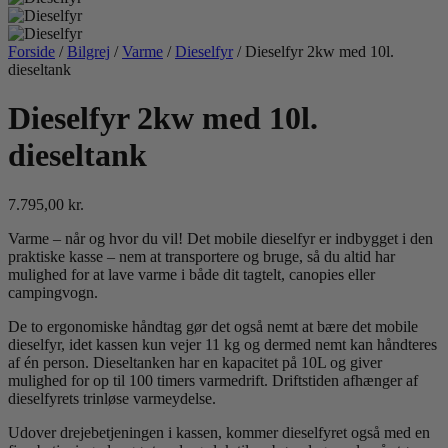
Forside
/
Bilgrej
/
Varme
/
Dieselfyr
/ Dieselfyr 2kw med 10l.
dieseltank
Dieselfyr 2kw med 10l.
dieseltank
7.795,00
kr.
Varme – når og hvor du vil! Det mobile dieselfyr er indbygget i den
praktiske kasse – nem at transportere og bruge, så du altid har
mulighed for at lave varme i både dit tagtelt, canopies eller
campingvogn.
De to ergonomiske håndtag gør det også nemt at bære det mobile
dieselfyr, idet kassen kun vejer 11 kg og dermed nemt kan håndteres
af én person. Dieseltanken har en kapacitet på 10L og giver
mulighed for op til 100 timers varmedrift. Driftstiden afhænger af
dieselfyrets trinløse varmeydelse.
Udover drejebetjeningen i kassen, kommer dieselfyret også med en