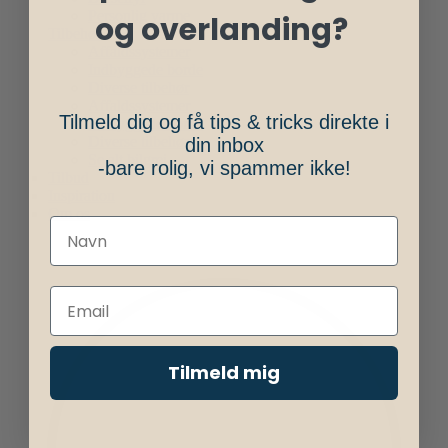
Personlig varme
og overlanding?
Tilbehør
Affaldssystemer
Indbyggede borde
Diverse tilbehør
Affaldssystemer
Tilmeld dig og få tips & tricks direkte i
Indbyggede borde
Diverse tilbehør
din inbox
Se alt bilgrej
-bare rolig, vi spammer ikke!
Tilbud
Inspiration
Om os
Tilmeld mig