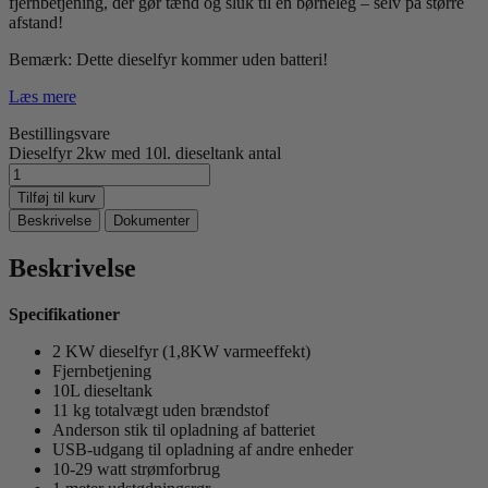
fjernbetjening, der gør tænd og sluk til en børneleg – selv på større
afstand!
Bemærk: Dette dieselfyr kommer uden batteri!
Læs mere
Bestillingsvare
Dieselfyr 2kw med 10l. dieseltank antal
Tilføj til kurv
Beskrivelse
Dokumenter
Beskrivelse
Specifikationer
2 KW dieselfyr (1,8KW varmeeffekt)
Fjernbetjening
10L dieseltank
11 kg totalvægt uden brændstof
Anderson stik til opladning af batteriet
USB-udgang til opladning af andre enheder
10-29 watt strømforbrug