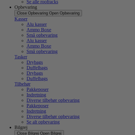
Se alle roofracks
Opbevaring
Close Opbevaring
Open Opbevaring
Kasser
Alu kasser
Ammo Boxe
Små opbevaring
Alu kasser
Ammo Boxe
Små opbevaring
Tasker
Drybags
Duffelbags
Drybags
Duffelbags
Tilbehør
Pakkeposer
Indretning
Diverse tilbehør opbevaring
Pakkeposer
Indretning
Diverse tilbehør opbevaring
Se alt opbevaring
Bilgrej
Close Bilgrej
Open Bilgrej