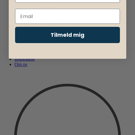
Personlig varme
Tilbehør
Affaldssystemer
Indbyggede borde
Diverse tilbehør
Affaldssystemer
Tilmeld mig
Indbyggede borde
Diverse tilbehør
Se alt bilgrej
Tilbud
Inspiration
Om os