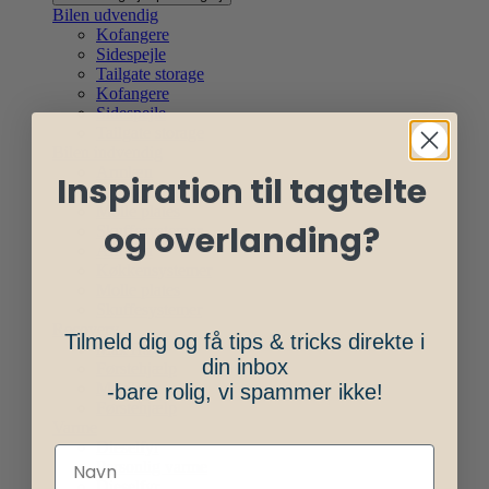
Bilen udvendig
Kofangere
Sidespejle
Tailgate storage
Kofangere
Sidespejle
Tailgate storage
Bilen indvendig
Armlæn
Inspiration til tagtelte
Køkkensystemer
Molle plates
og overlanding?
Skuffesystemer
Armlæn
Køkkensystemer
Molle plates
Skuffesystemer
Recovery
Tilmeld dig og få tips & tricks direkte i
MaxTrax
din inbox
Førstehjælp
MaxTrax
-bare rolig, vi spammer ikke!
Førstehjælp
Varme
Dieselfyr
Personlig varme
Dieselfyr