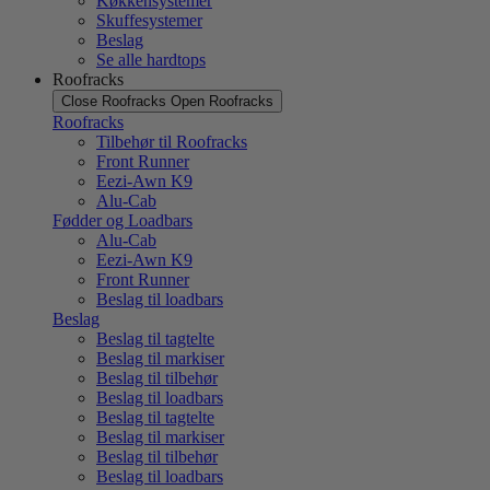
Køkkensystemer
Skuffesystemer
Beslag
Se alle hardtops
Roofracks
Close Roofracks
Open Roofracks
Roofracks
Tilbehør til Roofracks
Front Runner
Eezi-Awn K9
Alu-Cab
Fødder og Loadbars
Alu-Cab
Eezi-Awn K9
Front Runner
Beslag til loadbars
Beslag
Beslag til tagtelte
Beslag til markiser
Beslag til tilbehør
Beslag til loadbars
Beslag til tagtelte
Beslag til markiser
Beslag til tilbehør
Beslag til loadbars