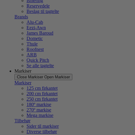
Isolering
Reservedele
Beslag til tagtelte
Brands
Alu-Cab
Eezi-Awn
James Baroud
Dometic
Thule
Roofnest
ARB
Quick Pitch
Se alle tagtelte
Markiser
Close Markiser
Open Markiser
Markiser
125 cm firkantet
200 cm firkantet
250 cm firkantet
180º markise
270º markise
Mega markise
Tilbehør
Sider til markiser
Diverse tilbehør