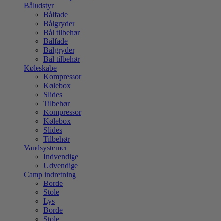
Båludstyr
Bålfade
Bålgryder
Bål tilbehør
Bålfade
Bålgryder
Bål tilbehør
Køleskabe
Kompressor
Kølebox
Slides
Tilbehør
Kompressor
Kølebox
Slides
Tilbehør
Vandsystemer
Indvendige
Udvendige
Camp indretning
Borde
Stole
Lys
Borde
Stole