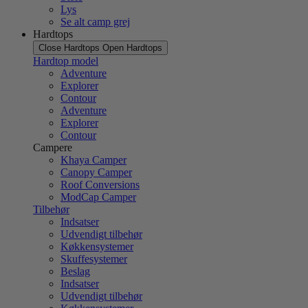
Lys
Se alt camp grej
Hardtops
Close Hardtops
Open Hardtops
Hardtop model
Adventure
Explorer
Contour
Adventure
Explorer
Contour
Campere
Khaya Camper
Canopy Camper
Roof Conversions
ModCap Camper
Tilbehør
Indsatser
Udvendigt tilbehør
Køkkensystemer
Skuffesystemer
Beslag
Indsatser
Udvendigt tilbehør