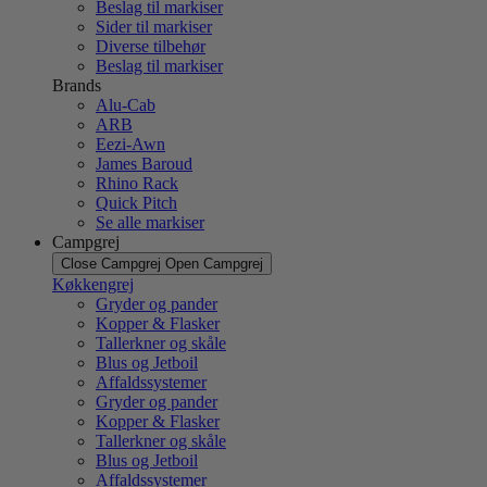
Beslag til markiser
Sider til markiser
Diverse tilbehør
Beslag til markiser
Brands
Alu-Cab
ARB
Eezi-Awn
James Baroud
Rhino Rack
Quick Pitch
Se alle markiser
Campgrej
Close Campgrej
Open Campgrej
Køkkengrej
Gryder og pander
Kopper & Flasker
Tallerkner og skåle
Blus og Jetboil
Affaldssystemer
Gryder og pander
Kopper & Flasker
Tallerkner og skåle
Blus og Jetboil
Affaldssystemer