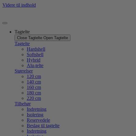
Videre til indhold
Tagtelte
Close Tagtelte
Open Tagtelte
Tagtelte
Hardshell
Softshell
Hybrid
Alu-telte
Størrelser
120 cm
140 cm
160 cm
180 cm
220 cm
Tilbehør
Indretning
Isolering
Reservedele
Beslag til tagtelte
Indretning