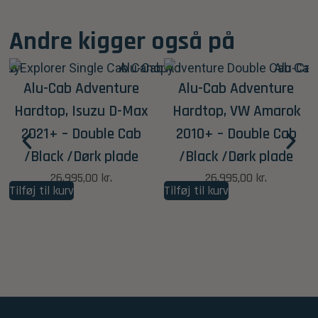
Andre kigger også på
Alu-Cab Adventure
Alu-Cab Adventure
Hardtop, Isuzu D-Max
Hardtop, VW Amarok
2021+ – Double Cab
2010+ – Double Cab
/Black /Dørk plade
/Black /Dørk plade
26.995,00
kr.
26.995,00
kr.
Tilføj til kurv
Tilføj til kurv