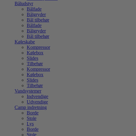
Båludstyr
Bålfade
Bålgryder
Bål tilbehør
Bålfade
Bålgryder
Bål tilbehør
Køleskabe
Kompressor
Kølebox
Slides
Tilbehør
Kompressor
Kølebox
Slides
Tilbehør
Vandsystemer
Indvendige
Udvendige
Camp indretning
Borde
Stole
Lys
Borde
Stole