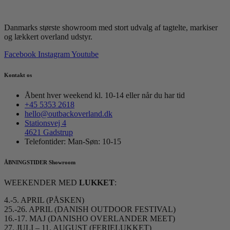
Danmarks største showroom med stort udvalg af tagtelte, markiser
og lækkert overland udstyr.
Facebook
Instagram
Youtube
Kontakt os
Åbent hver weekend kl. 10-14 eller når du har tid
+45 5353 2618
hello@outbackoverland.dk
Stationsvej 4
4621 Gadstrup
Telefontider: Man-Søn: 10-15
ÅBNINGSTIDER Showroom
WEEKENDER MED
LUKKET
:
4.-5. APRIL (PÅSKEN)
25.-26. APRIL (DANISH OUTDOOR FESTIVAL)
16.-17. MAJ (DANISHO OVERLANDER MEET)
27. JULI – 11. AUGUST (FERIELUKKET)