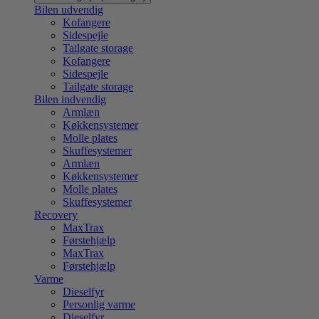
Bilen udvendig
Kofangere
Sidespejle
Tailgate storage
Kofangere
Sidespejle
Tailgate storage
Bilen indvendig
Armlæn
Køkkensystemer
Molle plates
Skuffesystemer
Armlæn
Køkkensystemer
Molle plates
Skuffesystemer
Recovery
MaxTrax
Førstehjælp
MaxTrax
Førstehjælp
Varme
Dieselfyr
Personlig varme
Dieselfyr