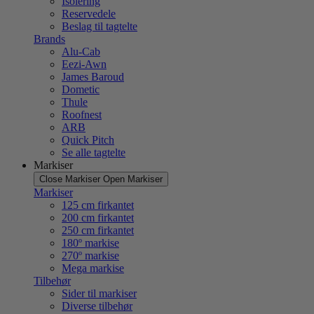
Isolering
Reservedele
Beslag til tagtelte
Brands
Alu-Cab
Eezi-Awn
James Baroud
Dometic
Thule
Roofnest
ARB
Quick Pitch
Se alle tagtelte
Markiser
Close Markiser
Open Markiser
Markiser
125 cm firkantet
200 cm firkantet
250 cm firkantet
180º markise
270º markise
Mega markise
Tilbehør
Sider til markiser
Diverse tilbehør