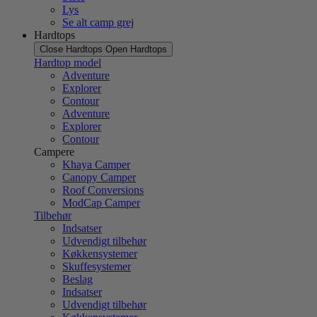
Lys
Se alt camp grej
Hardtops
Close Hardtops
Open Hardtops
Hardtop model
Adventure
Explorer
Contour
Adventure
Explorer
Contour
Campere
Khaya Camper
Canopy Camper
Roof Conversions
ModCap Camper
Tilbehør
Indsatser
Udvendigt tilbehør
Køkkensystemer
Skuffesystemer
Beslag
Indsatser
Udvendigt tilbehør