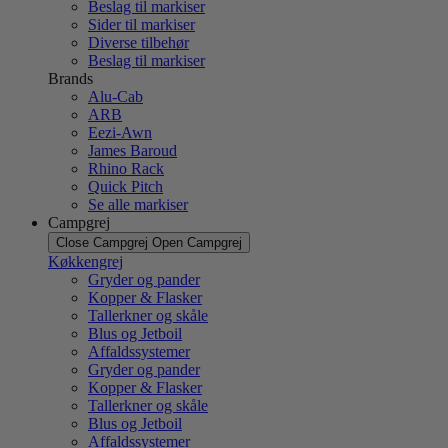
Beslag til markiser
Sider til markiser
Diverse tilbehør
Beslag til markiser
Brands
Alu-Cab
ARB
Eezi-Awn
James Baroud
Rhino Rack
Quick Pitch
Se alle markiser
Campgrej
Close Campgrej
Open Campgrej
Køkkengrej
Gryder og pander
Kopper & Flasker
Tallerkner og skåle
Blus og Jetboil
Affaldssystemer
Gryder og pander
Kopper & Flasker
Tallerkner og skåle
Blus og Jetboil
Affaldssystemer