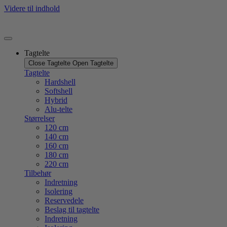
Videre til indhold
Tagtelte
Close Tagtelte
Open Tagtelte
Tagtelte
Hardshell
Softshell
Hybrid
Alu-telte
Størrelser
120 cm
140 cm
160 cm
180 cm
220 cm
Tilbehør
Indretning
Isolering
Reservedele
Beslag til tagtelte
Indretning