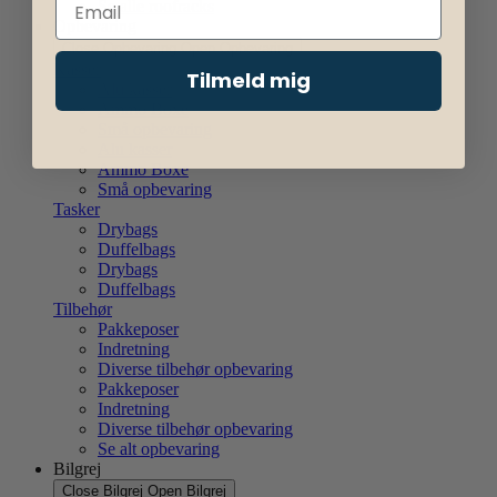
Se alle roofracks
Opbevaring
Close Opbevaring
Open Opbevaring
Kasser
Tilmeld mig
Alu kasser
Ammo Boxe
Små opbevaring
Alu kasser
Ammo Boxe
Små opbevaring
Tasker
Drybags
Duffelbags
Drybags
Duffelbags
Tilbehør
Pakkeposer
Indretning
Diverse tilbehør opbevaring
Pakkeposer
Indretning
Diverse tilbehør opbevaring
Se alt opbevaring
Bilgrej
Close Bilgrej
Open Bilgrej