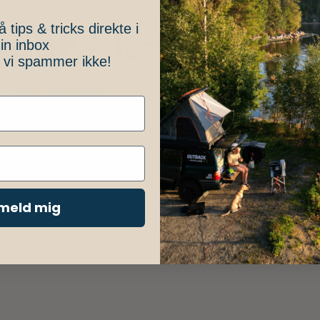
SEEKER-06
å tips & tricks direkte i
in inbox
, vi spammer ikke!
e, markiser og lækkert overland udstyr.
lmeld mig