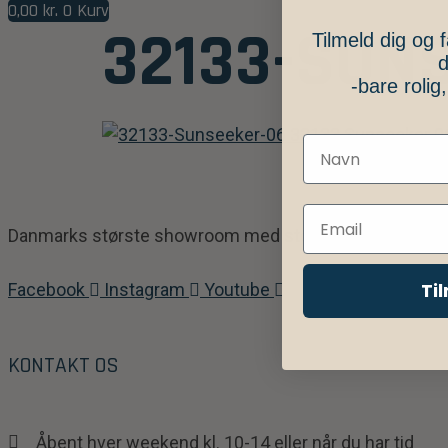
0,00
kr.
0
Kurv
32133-SUN
Tilmeld dig og f
d
-bare rolig
Danmarks største showroom med stort udvalg af tagtelt
Ti
Facebook
Instagram
Youtube
KONTAKT OS
Åbent hver weekend kl. 10-14 eller når du har tid