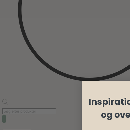
Inspiratio
Products
og ov
search