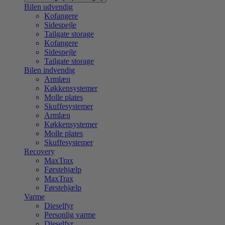
Bilen udvendig
Kofangere
Sidespejle
Tailgate storage
Kofangere
Sidespejle
Tailgate storage
Bilen indvendig
Armlæn
Køkkensystemer
Molle plates
Skuffesystemer
Armlæn
Køkkensystemer
Molle plates
Skuffesystemer
Recovery
MaxTrax
Førstehjælp
MaxTrax
Førstehjælp
Varme
Dieselfyr
Personlig varme
Dieselfyr