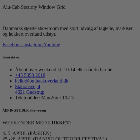
Alu-Cab Security Window Grid
Danmarks største showroom med stort udvalg af tagtelte, markiser
og lækkert overland udstyr.
Facebook
Instagram
Youtube
Kontakt os
Åbent hver weekend kl. 10-14 eller når du har tid
+45 5353 2618
hello@outbackoverland.dk
Stationsvej 4
4621 Gadstrup
Telefontider: Man-Søn: 10-15
ÅBNINGSTIDER Showroom
WEEKENDER MED
LUKKET
:
4.-5. APRIL (PÅSKEN)
25.-26. APRIL (DANISH OUTDOOR FESTIVAL)