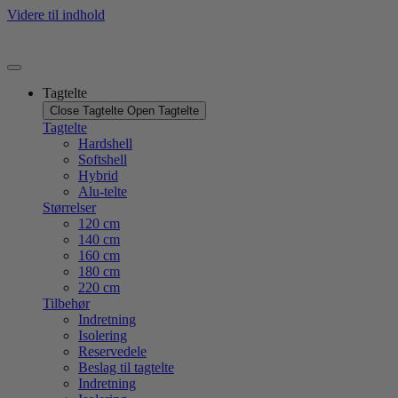
Videre til indhold
Tagtelte
Close Tagtelte
Open Tagtelte
Tagtelte
Hardshell
Softshell
Hybrid
Alu-telte
Størrelser
120 cm
140 cm
160 cm
180 cm
220 cm
Tilbehør
Indretning
Isolering
Reservedele
Beslag til tagtelte
Indretning