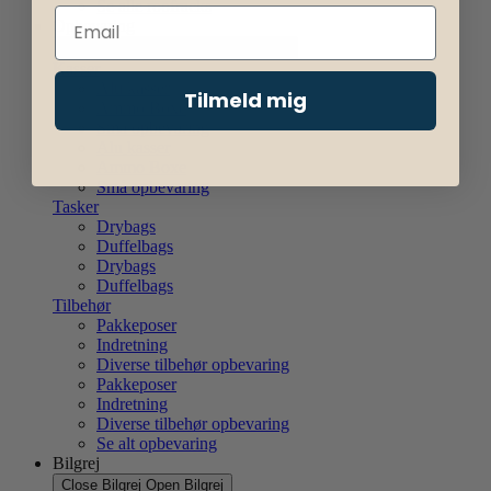
Se alle roofracks
Opbevaring
Close Opbevaring
Open Opbevaring
Kasser
Alu kasser
Tilmeld mig
Ammo Boxe
Små opbevaring
Alu kasser
Ammo Boxe
Små opbevaring
Tasker
Drybags
Duffelbags
Drybags
Duffelbags
Tilbehør
Pakkeposer
Indretning
Diverse tilbehør opbevaring
Pakkeposer
Indretning
Diverse tilbehør opbevaring
Se alt opbevaring
Bilgrej
Close Bilgrej
Open Bilgrej