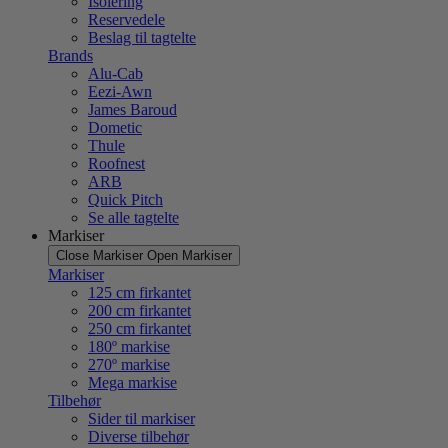
Isolering
Reservedele
Beslag til tagtelte
Brands
Alu-Cab
Eezi-Awn
James Baroud
Dometic
Thule
Roofnest
ARB
Quick Pitch
Se alle tagtelte
Markiser
Close Markiser
Open Markiser
Markiser
125 cm firkantet
200 cm firkantet
250 cm firkantet
180º markise
270º markise
Mega markise
Tilbehør
Sider til markiser
Diverse tilbehør