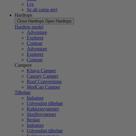
Lys
Se alt camp grej
Hardtops
Close Hardtops
Open Hardtops
Hardtop model
Adventure
Explorer
Contour
Adventure
Explorer
Contour
Campere
Khaya Camper
Canopy Camper
Roof Conversions
ModCap Camper
Tilbehør
Indsatser
Udvendigt tilbehør
Køkkensystemer
Skuffesystemer
Beslag
Indsatser
Udvendigt tilbehør