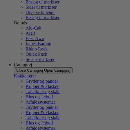
Beslag til markiser
Sider til markiser
Diverse tilbehør
Beslag til markiser
Brands
Alu-Cab
ARB
Eezi-Awn
James Baroud
Rhino Rack
Quick Pitch
Se alle markiser
Campgrej
Close Campgrej
Open Campgrej
Køkkengrej
Gryder og pander
Kopper & Flasker
Tallerkner og skåle
Blus og Jetboil
Affaldssystemer
Gryder og pander
Kopper & Flasker
Tallerkner og skåle
Blus og Jetboil
Affaldssystemer