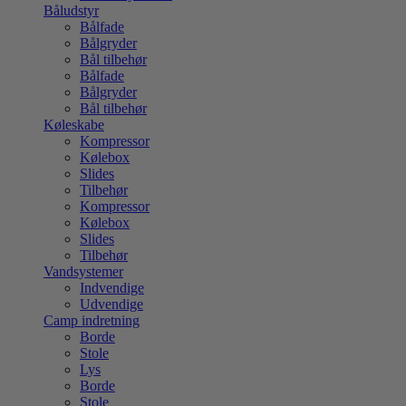
Båludstyr
Bålfade
Bålgryder
Bål tilbehør
Bålfade
Bålgryder
Bål tilbehør
Køleskabe
Kompressor
Kølebox
Slides
Tilbehør
Kompressor
Kølebox
Slides
Tilbehør
Vandsystemer
Indvendige
Udvendige
Camp indretning
Borde
Stole
Lys
Borde
Stole