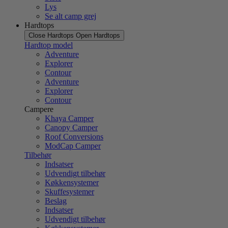
Lys
Se alt camp grej
Hardtops
Close Hardtops
Open Hardtops
Hardtop model
Adventure
Explorer
Contour
Adventure
Explorer
Contour
Campere
Khaya Camper
Canopy Camper
Roof Conversions
ModCap Camper
Tilbehør
Indsatser
Udvendigt tilbehør
Køkkensystemer
Skuffesystemer
Beslag
Indsatser
Udvendigt tilbehør