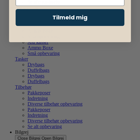
Se alle roofracks
Opbevaring
Close Opbevaring
Open Opbevaring
Tilmeld mig
Kasser
Alu kasser
Ammo Boxe
Små opbevaring
Alu kasser
Ammo Boxe
Små opbevaring
Tasker
Drybags
Duffelbags
Drybags
Duffelbags
Tilbehør
Pakkeposer
Indretning
Diverse tilbehør opbevaring
Pakkeposer
Indretning
Diverse tilbehør opbevaring
Se alt opbevaring
Bilgrej
Close Bilgrej
Open Bilgrej