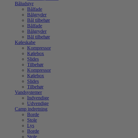
Båludstyr
Bålfade
Bålgryder
Bål tilbehør
Bålfade
Bålgryder
Bål tilbehør
Køleskabe
Kompressor
Kølebox
Slides
Tilbehør
Kompressor
Kølebox
Slides
Tilbehør
Vandsystemer
Indvendige
Udvendige
Camp indretning
Borde
Stole
Lys
Borde
Stole