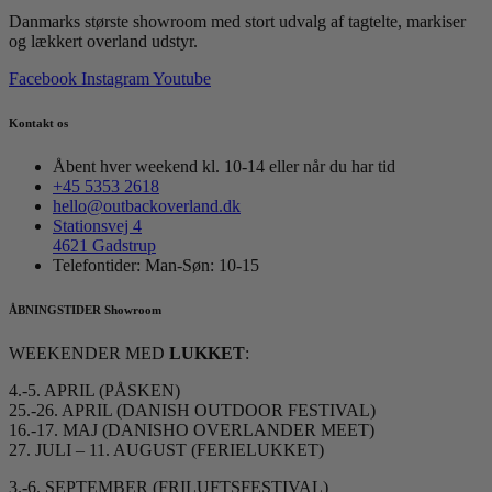
Danmarks største showroom med stort udvalg af tagtelte, markiser
og lækkert overland udstyr.
Facebook
Instagram
Youtube
Kontakt os
Åbent hver weekend kl. 10-14 eller når du har tid
+45 5353 2618
hello@outbackoverland.dk
Stationsvej 4
4621 Gadstrup
Telefontider: Man-Søn: 10-15
ÅBNINGSTIDER Showroom
WEEKENDER MED
LUKKET
:
4.-5. APRIL (PÅSKEN)
25.-26. APRIL (DANISH OUTDOOR FESTIVAL)
16.-17. MAJ (DANISHO OVERLANDER MEET)
27. JULI – 11. AUGUST (FERIELUKKET)
3.-6. SEPTEMBER (FRILUFTSFESTIVAL)