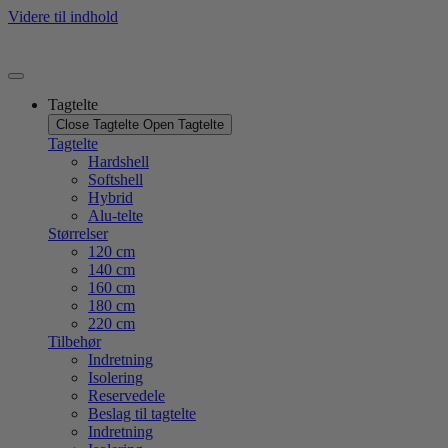
Videre til indhold
Tagtelte
Close Tagtelte
Open Tagtelte
Tagtelte
Hardshell
Softshell
Hybrid
Alu-telte
Størrelser
120 cm
140 cm
160 cm
180 cm
220 cm
Tilbehør
Indretning
Isolering
Reservedele
Beslag til tagtelte
Indretning