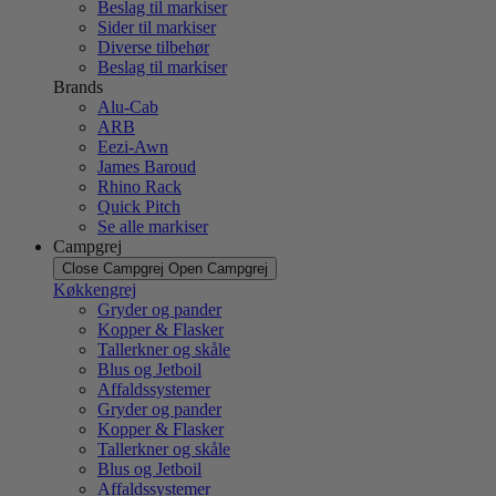
Beslag til markiser
Sider til markiser
Diverse tilbehør
Beslag til markiser
Brands
Alu-Cab
ARB
Eezi-Awn
James Baroud
Rhino Rack
Quick Pitch
Se alle markiser
Campgrej
Close Campgrej
Open Campgrej
Køkkengrej
Gryder og pander
Kopper & Flasker
Tallerkner og skåle
Blus og Jetboil
Affaldssystemer
Gryder og pander
Kopper & Flasker
Tallerkner og skåle
Blus og Jetboil
Affaldssystemer