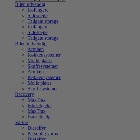
Bilen udvendig
Kofangere
Sidespejle
Tailgate storage
Kofangere
Sidespejle
Tailgate storage
Bilen indvendig
Armlæn
Køkkensystemer
Molle plates
Skuffesystemer
Armlæn
Køkkensystemer
Molle plates
Skuffesystemer
Recovery
MaxTrax
Førstehjælp
MaxTrax
Førstehjælp
Varme
Dieselfyr
Personlig varme
Dieselfyr