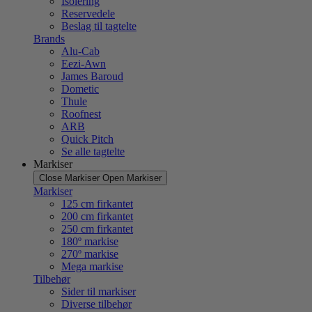
Isolering
Reservedele
Beslag til tagtelte
Brands
Alu-Cab
Eezi-Awn
James Baroud
Dometic
Thule
Roofnest
ARB
Quick Pitch
Se alle tagtelte
Markiser
Close Markiser
Open Markiser
Markiser
125 cm firkantet
200 cm firkantet
250 cm firkantet
180º markise
270º markise
Mega markise
Tilbehør
Sider til markiser
Diverse tilbehør