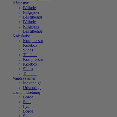
Båludstyr
Bålfade
Bålgryder
Bål tilbehør
Bålfade
Bålgryder
Bål tilbehør
Køleskabe
Kompressor
Kølebox
Slides
Tilbehør
Kompressor
Kølebox
Slides
Tilbehør
Vandsystemer
Indvendige
Udvendige
Camp indretning
Borde
Stole
Lys
Borde
Stole