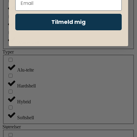
Uquip
Tilmeld mig
Wacaco
Winnerwell
Typer
Alu-telte
Hardshell
Hybrid
Softshell
Størrelser