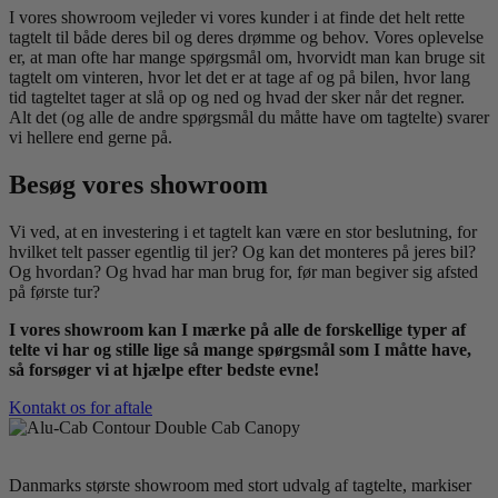
I vores showroom vejleder vi vores kunder i at finde det helt rette
tagtelt til både deres bil og deres drømme og behov. Vores oplevelse
er, at man ofte har mange spørgsmål om, hvorvidt man kan bruge sit
tagtelt om vinteren, hvor let det er at tage af og på bilen, hvor lang
tid tagteltet tager at slå op og ned og hvad der sker når det regner.
Alt det (og alle de andre spørgsmål du måtte have om tagtelte) svarer
vi hellere end gerne på.
Besøg vores showroom
Vi ved, at en investering i et tagtelt kan være en stor beslutning, for
hvilket telt passer egentlig til jer? Og kan det monteres på jeres bil?
Og hvordan? Og hvad har man brug for, før man begiver sig afsted
på første tur?
I vores showroom kan I mærke på alle de forskellige typer af
telte vi har og stille lige så mange spørgsmål som I måtte have,
så forsøger vi at hjælpe efter bedste evne!
Kontakt os for aftale
Danmarks største showroom med stort udvalg af tagtelte, markiser