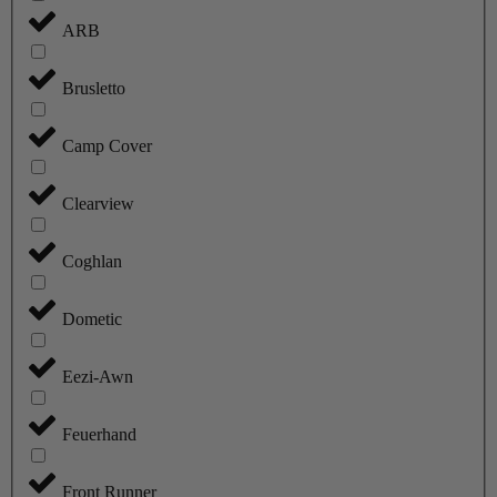
ARB
Brusletto
Camp Cover
Clearview
Coghlan
Dometic
Eezi-Awn
Feuerhand
Front Runner