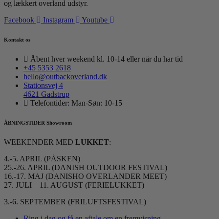
og lækkert overland udstyr.
Facebook
Instagram
Youtube
Kontakt os
Åbent hver weekend kl. 10-14 eller når du har tid
+45 5353 2618
hello@outbackoverland.dk
Stationsvej 4
4621 Gadstrup
Telefontider: Man-Søn: 10-15
ÅBNINGSTIDER Showroom
WEEKENDER MED
LUKKET
:
4.-5. APRIL (PÅSKEN)
25.-26. APRIL (DANISH OUTDOOR FESTIVAL)
16.-17. MAJ (DANISHO OVERLANDER MEET)
27. JULI – 11. AUGUST (FERIELUKKET)
3.-6. SEPTEMBER (FRILUFTSFESTIVAL)
Ring i dag og få en aftale om en fremvisning.