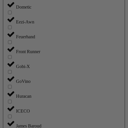
Dometic
Eezi-Awn
Feuerhand
Front Runner
Gobi-X
GoVino
Huracan
ICECO
James Baroud