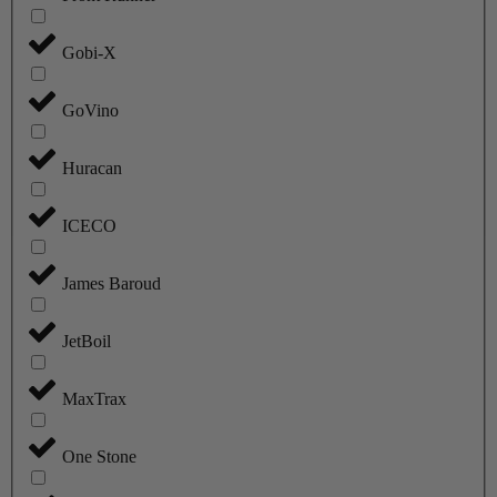
Gobi-X
GoVino
Huracan
ICECO
James Baroud
JetBoil
MaxTrax
One Stone