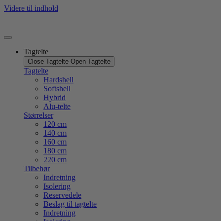
Videre til indhold
Tagtelte
Close Tagtelte
Open Tagtelte
Tagtelte
Hardshell
Softshell
Hybrid
Alu-telte
Størrelser
120 cm
140 cm
160 cm
180 cm
220 cm
Tilbehør
Indretning
Isolering
Reservedele
Beslag til tagtelte
Indretning