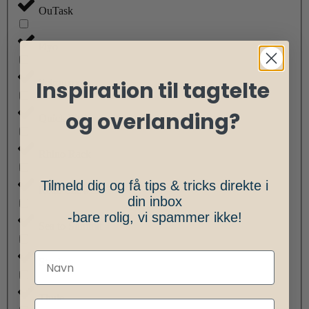
OuTask
Øyo
Petromax
Inspiration til tagtelte
og overlanding?
Quick Pitch
Rhino Rack
Tilmeld dig og få tips & tricks direkte i
Road Shower
din inbox
-bare rolig, vi spammer ikke!
Sea to Summit
Stanley
Thule