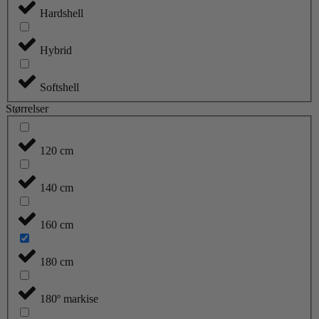
Hardshell
Hybrid
Softshell
Størrelser
120 cm
140 cm
160 cm
180 cm
180º markise