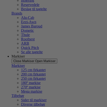
Isolering
Reservedele
Beslag til tagtelte
Brands
Alu-Cab
Eezi-Awn
James Baroud
Dometic
Thule
Roofnest
ARB
Quick Pitch
Se alle tagtelte
Markiser
Close Markiser
Open Markiser
Markiser
125 cm firkantet
200 cm firkantet
250 cm firkantet
180º markise
270º markise
Mega markise
Tilbehør
Sider til markiser
Diverse tilbehør