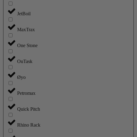
JetBoil
MaxTrax
One Stone
OuTask
Øyo
Petromax
Quick Pitch
Rhino Rack