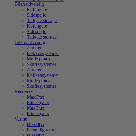
Bilen udvendig
Kofangere
Sidespejle
Tailgate storage
Kofangere
Sidespejle
Tailgate storage
Bilen indvendig
Armlæn
Køkkensystemer
Molle plates
Skuffesystemer
Armlæn
Køkkensystemer
Molle plates
Skuffesystemer
Recovery
MaxTrax
Førstehjælp
MaxTrax
Førstehjælp
Varme
Dieselfyr
Personlig varme
Dieselfyr