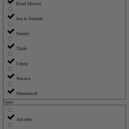
Road Shower
Sea to Summit
Stanley
Thule
Uquip
Wacaco
Winnerwell
Typer
Alu-telte