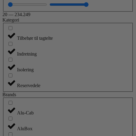
20
—
234.249
Kategori
Tilbehør til tagtelte
Indretning
Isolering
Reservedele
Brands
Alu-Cab
AluBox