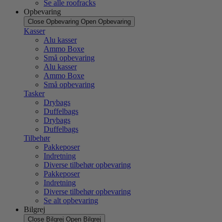
Se alle roofracks
Opbevaring
Close Opbevaring
Open Opbevaring
Kasser
Alu kasser
Ammo Boxe
Små opbevaring
Alu kasser
Ammo Boxe
Små opbevaring
Tasker
Drybags
Duffelbags
Drybags
Duffelbags
Tilbehør
Pakkeposer
Indretning
Diverse tilbehør opbevaring
Pakkeposer
Indretning
Diverse tilbehør opbevaring
Se alt opbevaring
Bilgrej
Close Bilgrej
Open Bilgrej