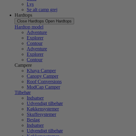
Lys
Se alt camp grej
Hardtops
Close Hardtops
Open Hardtops
Hardtop model
Adventure
Explorer
Contour
Adventure
Explorer
Contour
Campere
Khaya Camper
Canopy Camper
Roof Conversions
ModCap Camper
Tilbehør
Indsatser
Udvendigt tilbehør
Køkkensystemer
Skuffesystemer
Beslag
Indsatser
Udvendigt tilbehør