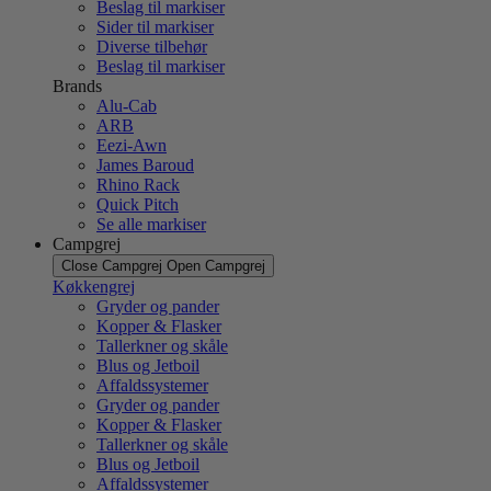
Beslag til markiser
Sider til markiser
Diverse tilbehør
Beslag til markiser
Brands
Alu-Cab
ARB
Eezi-Awn
James Baroud
Rhino Rack
Quick Pitch
Se alle markiser
Campgrej
Close Campgrej
Open Campgrej
Køkkengrej
Gryder og pander
Kopper & Flasker
Tallerkner og skåle
Blus og Jetboil
Affaldssystemer
Gryder og pander
Kopper & Flasker
Tallerkner og skåle
Blus og Jetboil
Affaldssystemer