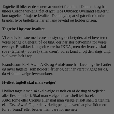
Tagtelte til biler er de senere år vundet frem her i Danmark og har
under Corona virkelig fået et løft. Hos Outback Overland sælger vi
kun tagtelte af højeste kvalitet. Det betyder, at vi går efter kendte
brands, hvor tagteltene har en lang levetid og holder prisen.
Tagtelte i højeste kvalitet
Vi er selv kræsne med vores udstyr og det betyder, at vi investerer
vores penge og energi på de ting, der har stor betydning for vores
eventyr. Bestikket kan godt være fra IKEA, men der hvor vi skal
sove (tagteltet), vores ly (markisen), vores komfur og den slags ting,
skal være helt i top!
Brands som Eezi-Awn, ARB og AutoHome har lavet tagtelte i årtier
og laver tagtelte, som holder i årtier og det har været vigtigt for os,
da vi skulle vælge leverandører.
Hvilket tagtelt skal man vælge?
Hvilket tagtelt man så skal vælge er nok en af de ting vi vejleder
aller flest kunder i. Skal man vælge et hardshell telt fra eks.
AutoHome eller Cronus eller skal man vælge et soft shell tagtelt fra
eks. Eezi-Awn? Og er det virkelig pengene værd at give lidt mere
for et ‘brand’ eller betaler man bare for navnet?