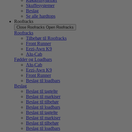
Køkkensystemer
Skuffesystemer
Beslag
Se alle hardtops
Roofracks
Close Roofracks
Open Roofracks
Roofracks
Tilbehør til Roofracks
Front Runner
Eezi-Awn K9
Alu-Cab
Fødder og Loadbars
Alu-Cab
Eezi-Awn K9
Front Runner
Beslag til loadbars
Beslag
Beslag til tagtelte
Beslag til markiser
Beslag til tilbehør
Beslag til loadbars
Beslag til tagtelte
Beslag til markiser
Beslag til tilbehør
Beslag til loadbars