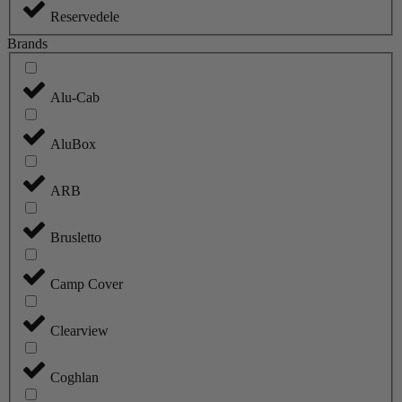
Reservedele
Brands
Alu-Cab
AluBox
ARB
Brusletto
Camp Cover
Clearview
Coghlan