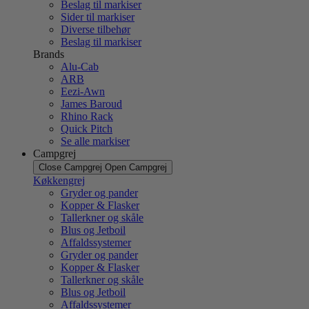
Beslag til markiser
Sider til markiser
Diverse tilbehør
Beslag til markiser
Brands
Alu-Cab
ARB
Eezi-Awn
James Baroud
Rhino Rack
Quick Pitch
Se alle markiser
Campgrej
Close Campgrej
Open Campgrej
Køkkengrej
Gryder og pander
Kopper & Flasker
Tallerkner og skåle
Blus og Jetboil
Affaldssystemer
Gryder og pander
Kopper & Flasker
Tallerkner og skåle
Blus og Jetboil
Affaldssystemer