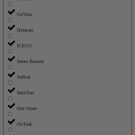
GoVino
Huracan
ICECO
James Baroud
JetBoil
MaxTrax
One Stone
OuTask