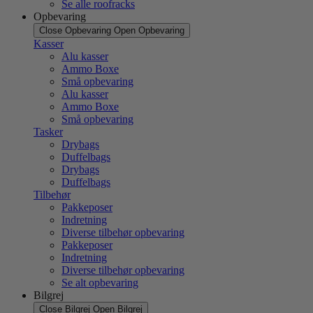
Se alle roofracks
Opbevaring
Close Opbevaring
Open Opbevaring
Kasser
Alu kasser
Ammo Boxe
Små opbevaring
Alu kasser
Ammo Boxe
Små opbevaring
Tasker
Drybags
Duffelbags
Drybags
Duffelbags
Tilbehør
Pakkeposer
Indretning
Diverse tilbehør opbevaring
Pakkeposer
Indretning
Diverse tilbehør opbevaring
Se alt opbevaring
Bilgrej
Close Bilgrej
Open Bilgrej