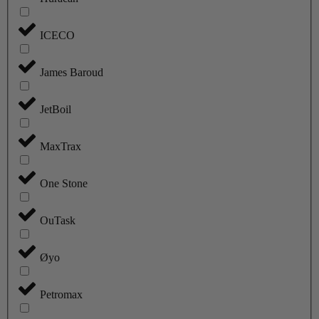
ICECO
James Baroud
JetBoil
MaxTrax
One Stone
OuTask
Øyo
Petromax