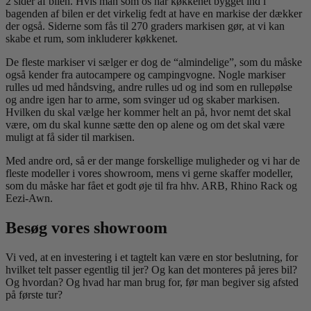
2 sider af bilen. Hvis man som os har køkkenet bygget ind i
bagenden af bilen er det virkelig fedt at have en markise der dækker
der også. Siderne som fås til 270 graders markisen gør, at vi kan
skabe et rum, som inkluderer køkkenet.
De fleste markiser vi sælger er dog de “almindelige”, som du måske
også kender fra autocampere og campingvogne. Nogle markiser
rulles ud med håndsving, andre rulles ud og ind som en rullepølse
og andre igen har to arme, som svinger ud og skaber markisen.
Hvilken du skal vælge her kommer helt an på, hvor nemt det skal
være, om du skal kunne sætte den op alene og om det skal være
muligt at få sider til markisen.
Med andre ord, så er der mange forskellige muligheder og vi har de
fleste modeller i vores showroom, mens vi gerne skaffer modeller,
som du måske har fået et godt øje til fra hhv. ARB, Rhino Rack og
Eezi-Awn.
Besøg vores showroom
Vi ved, at en investering i et tagtelt kan være en stor beslutning, for
hvilket telt passer egentlig til jer? Og kan det monteres på jeres bil?
Og hvordan? Og hvad har man brug for, før man begiver sig afsted
på første tur?