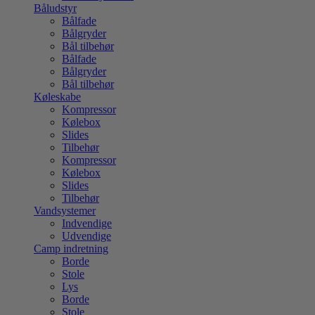
Båludstyr
Bålfade
Bålgryder
Bål tilbehør
Bålfade
Bålgryder
Bål tilbehør
Køleskabe
Kompressor
Kølebox
Slides
Tilbehør
Kompressor
Kølebox
Slides
Tilbehør
Vandsystemer
Indvendige
Udvendige
Camp indretning
Borde
Stole
Lys
Borde
Stole