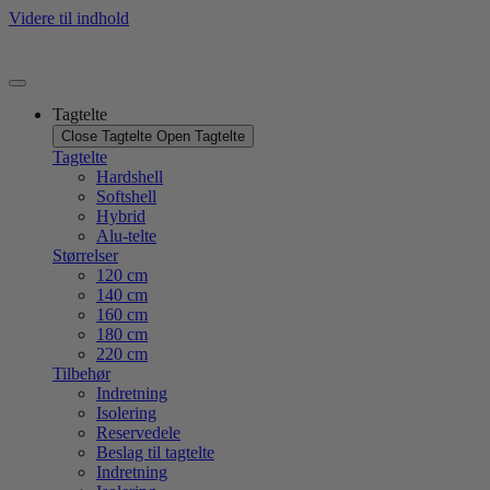
Videre til indhold
Tagtelte
Close Tagtelte
Open Tagtelte
Tagtelte
Hardshell
Softshell
Hybrid
Alu-telte
Størrelser
120 cm
140 cm
160 cm
180 cm
220 cm
Tilbehør
Indretning
Isolering
Reservedele
Beslag til tagtelte
Indretning