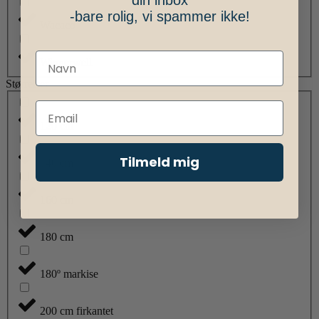
din inbox
-bare rolig, vi spammer ikke!
Wacaco
Winnerwell
Størrelser
120 cm
Tilmeld mig
140 cm
160 cm
180 cm
180º markise
200 cm firkantet