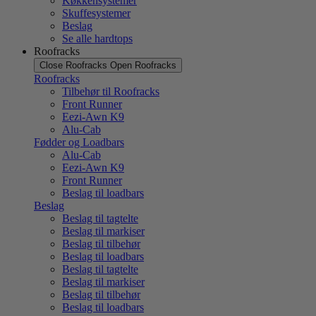
Køkkensystemer
Skuffesystemer
Beslag
Se alle hardtops
Roofracks
Close Roofracks
Open Roofracks
Roofracks
Tilbehør til Roofracks
Front Runner
Eezi-Awn K9
Alu-Cab
Fødder og Loadbars
Alu-Cab
Eezi-Awn K9
Front Runner
Beslag til loadbars
Beslag
Beslag til tagtelte
Beslag til markiser
Beslag til tilbehør
Beslag til loadbars
Beslag til tagtelte
Beslag til markiser
Beslag til tilbehør
Beslag til loadbars