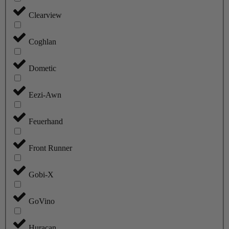
Clearview
Coghlan
Dometic
Eezi-Awn
Feuerhand
Front Runner
Gobi-X
GoVino
Huracan