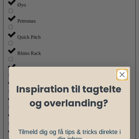
Øyo
Petromax
Quick Pitch
Rhino Rack
Road Shower
Sea to Summit
Inspiration til tagtelte
og overlanding?
Stanley
Thule
Tilmeld dig og få tips & tricks direkte i
Uquip