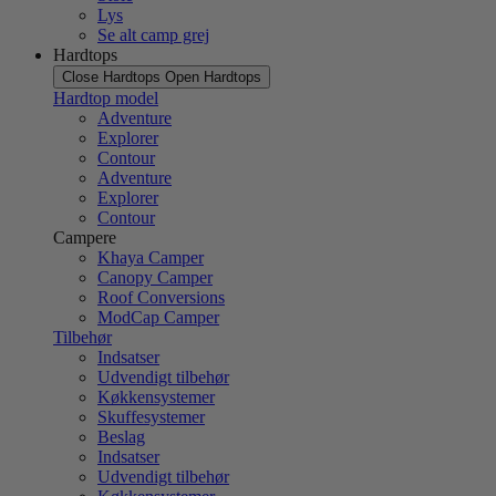
Lys
Se alt camp grej
Hardtops
Close Hardtops
Open Hardtops
Hardtop model
Adventure
Explorer
Contour
Adventure
Explorer
Contour
Campere
Khaya Camper
Canopy Camper
Roof Conversions
ModCap Camper
Tilbehør
Indsatser
Udvendigt tilbehør
Køkkensystemer
Skuffesystemer
Beslag
Indsatser
Udvendigt tilbehør