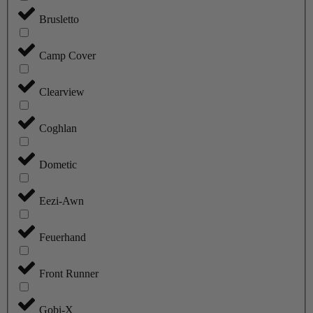
Brusletto
Camp Cover
Clearview
Coghlan
Dometic
Eezi-Awn
Feuerhand
Front Runner
Gobi-X