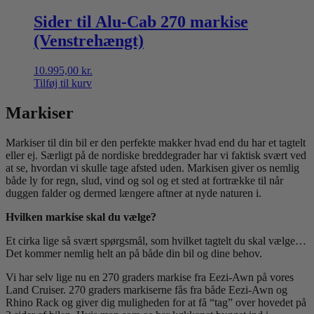
Sider til Alu-Cab 270 markise
(Venstrehængt)
10.995,00
kr.
Tilføj til kurv
Markiser
Markiser til din bil er den perfekte makker hvad end du har et tagtelt
eller ej. Særligt på de nordiske breddegrader har vi faktisk svært ved
at se, hvordan vi skulle tage afsted uden. Markisen giver os nemlig
både ly for regn, slud, vind og sol og et sted at fortrække til når
duggen falder og dermed længere aftner at nyde naturen i.
Hvilken markise skal du vælge?
Et cirka lige så svært spørgsmål, som hvilket tagtelt du skal vælge…
Det kommer nemlig helt an på både din bil og dine behov.
Vi har selv lige nu en 270 graders markise fra Eezi-Awn på vores
Land Cruiser. 270 graders markiserne fås fra både Eezi-Awn og
Rhino Rack og giver dig muligheden for at få “tag” over hovedet på