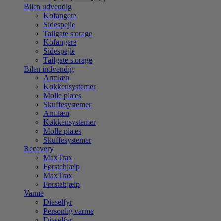
Bilen udvendig
Kofangere
Sidespejle
Tailgate storage
Kofangere
Sidespejle
Tailgate storage
Bilen indvendig
Armlæn
Køkkensystemer
Molle plates
Skuffesystemer
Armlæn
Køkkensystemer
Molle plates
Skuffesystemer
Recovery
MaxTrax
Førstehjælp
MaxTrax
Førstehjælp
Varme
Dieselfyr
Personlig varme
Dieselfyr