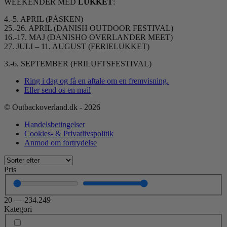
WEEKENDER MED
LUKKET
:
4.-5. APRIL (PÅSKEN)
25.-26. APRIL (DANISH OUTDOOR FESTIVAL)
16.-17. MAJ (DANISHO OVERLANDER MEET)
27. JULI – 11. AUGUST (FERIELUKKET)
3.-6. SEPTEMBER (FRILUFTSFESTIVAL)
Ring i dag og få en aftale om en fremvisning.
Eller send os en mail
© Outbackoverland.dk - 2026
Handelsbetingelser
Cookies- & Privatlivspolitik
Anmod om fortrydelse
Pris
20
—
234.249
Kategori