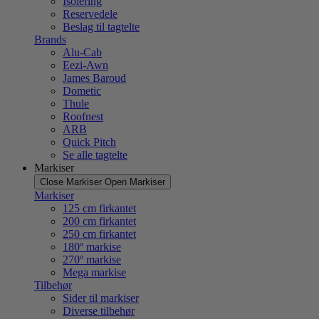
Isolering
Reservedele
Beslag til tagtelte
Brands
Alu-Cab
Eezi-Awn
James Baroud
Dometic
Thule
Roofnest
ARB
Quick Pitch
Se alle tagtelte
Markiser
Close Markiser
Open Markiser
Markiser
125 cm firkantet
200 cm firkantet
250 cm firkantet
180º markise
270º markise
Mega markise
Tilbehør
Sider til markiser
Diverse tilbehør