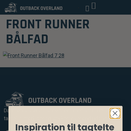
FRONT RUNNER
BÅLFAD
Danmarks største showroom med stort udvalg af
tagtelte, markiser og lækkert overland udstyr.
Inspiration til tagtelte